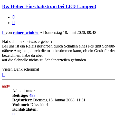
Re: Hoher Einschaltstrom bei LED Lampen!
Melden
Zitieren
Beitrag
von
rainer_winkler
»
Donnerstag 18. Juni 2020, 09:48
Hat sich hierzu etwas ergeben?
Bei uns ist ein Relais gestorben durch Schalten eines Pcs (mit Schal
nähere Angaben, durch die man bestimmen kann, ob ein Gerät für den B
bezeichnen, habe da aber
auf die Schnelle nichts zu Schaltnetzteilen gefunden..
Vielen Dank schonmal
Nach
oben
andy
Administrator
Beiträge:
488
Registriert:
Dienstag 15. Januar 2008, 11:51
Wohnort:
Düsseldorf
Kontaktdaten:
Kontaktdaten