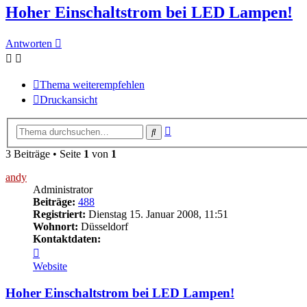
Hoher Einschaltstrom bei LED Lampen!
Antworten
Thema weiterempfehlen
Druckansicht
Erweiterte
Suche
Suche
3 Beiträge • Seite
1
von
1
andy
Administrator
Beiträge:
488
Registriert:
Dienstag 15. Januar 2008, 11:51
Wohnort:
Düsseldorf
Kontaktdaten:
Kontaktdaten
von
Website
andy
Hoher Einschaltstrom bei LED Lampen!