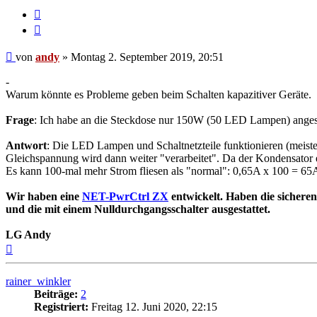
Melden
Zitieren
Beitrag
von
andy
»
Montag 2. September 2019, 20:51
-
Warum könnte es Probleme geben beim Schalten kapazitiver Geräte.
Frage
: Ich habe an die Steckdose nur 150W (50 LED Lampen) angesch
Antwort
: Die LED Lampen und Schaltnetzteile funktionieren (meist
Gleichspannung wird dann weiter "verarbeitet". Da der Kondensator e
Es kann 100-mal mehr Strom fliesen als "normal": 0,65A x 100 = 65A ü
Wir haben eine
NET-PwrCtrl ZX
entwickelt. Haben die sicheren
und die mit einem Nulldurchgangsschalter ausgestattet.
LG Andy
Nach
oben
rainer_winkler
Beiträge:
2
Registriert:
Freitag 12. Juni 2020, 22:15