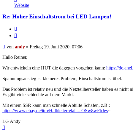
von
Website
andy
Re: Hoher Einschaltstrom bei LED Lampen!
Melden
Zitieren
Beitrag
von
andy
»
Freitag 19. Juni 2020, 07:06
Hallo Reiner,
Wir entwickeln eine HUT die dagegen vorgehen kann:
https://de.ane
Spannungsanstieg ist kleineres Problem, Einschaltstrom ist übel.
Das Problem ist relativ neu und die Netzteilhersteller haben es nicht ni
Es gibt viele schlechte auf dem Markt.
Mit einem SSR kann man schnelle Abhilfe Schafen, z.B.:
https://www.ebay.de/itm/Halbleiterrelai ... OSw8wFbJes
~
LG Andy
Nach
oben