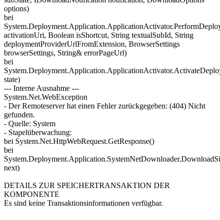
options)
bei
System.Deployment.Application.ApplicationActivator.PerformDeplo
activationUri, Boolean isShortcut, String textualSubId, String
deploymentProviderUrlFromExtension, BrowserSettings
browserSettings, String& errorPageUrl)
bei
System.Deployment.Application.ApplicationActivator.ActivateDepl
state)
--- Interne Ausnahme ---
System.Net.WebException
- Der Remoteserver hat einen Fehler zurückgegeben: (404) Nicht
gefunden.
- Quelle: System
- Stapelüberwachung:
bei System.Net.HttpWebRequest.GetResponse()
bei
System.Deployment.Application.SystemNetDownloader.DownloadS
next)
DETAILS ZUR SPEICHERTRANSAKTION DER
KOMPONENTE
Es sind keine Transaktionsinformationen verfügbar.