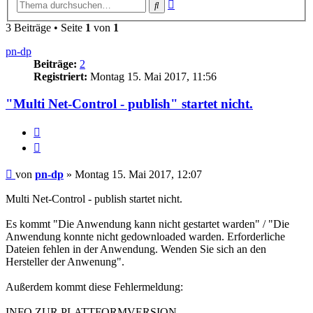
Erweiterte
Suche
Suche
3 Beiträge • Seite
1
von
1
pn-dp
Beiträge:
2
Registriert:
Montag 15. Mai 2017, 11:56
"Multi Net-Control - publish" startet nicht.
Melden
Zitieren
Beitrag
von
pn-dp
»
Montag 15. Mai 2017, 12:07
Multi Net-Control - publish startet nicht.
Es kommt "Die Anwendung kann nicht gestartet warden" / "Die
Anwendung konnte nicht gedownloaded warden. Erforderliche
Dateien fehlen in der Anwendung. Wenden Sie sich an den
Hersteller der Anwenung".
Außerdem kommt diese Fehlermeldung:
INFO ZUR PLATTFORMVERSION