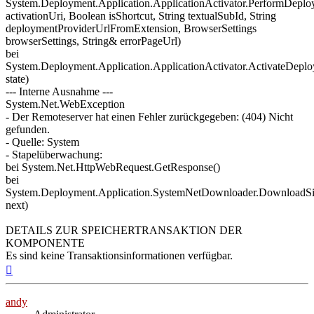
System.Deployment.Application.ApplicationActivator.PerformDeplo
activationUri, Boolean isShortcut, String textualSubId, String
deploymentProviderUrlFromExtension, BrowserSettings
browserSettings, String& errorPageUrl)
bei
System.Deployment.Application.ApplicationActivator.ActivateDepl
state)
--- Interne Ausnahme ---
System.Net.WebException
- Der Remoteserver hat einen Fehler zurückgegeben: (404) Nicht
gefunden.
- Quelle: System
- Stapelüberwachung:
bei System.Net.HttpWebRequest.GetResponse()
bei
System.Deployment.Application.SystemNetDownloader.DownloadS
next)
DETAILS ZUR SPEICHERTRANSAKTION DER
KOMPONENTE
Es sind keine Transaktionsinformationen verfügbar.
Nach
oben
andy