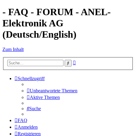
- FAQ - FORUM - ANEL-
Elektronik AG
(Deutsch/English)
Zum Inhalt
Erweiterte
Suche
Suche
Schnellzugriff
Unbeantwortete Themen
Aktive Themen
Suche
FAQ
Anmelden
Registrieren