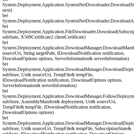
System.Deployment.Application.SystemNetDownloader.DownloadS
next)
bei
System.Deployment.Application.SystemNetDownloader.DownloadAll
bei
System.Deployment.Application.FileDownloader.Download(Subscrip
subState, X509Certificate2 clientCertificate)
bei
System.Deployment.Application.DownloadManager.DownloadMani
sourceUri, String targetPath, IDownloadNotification notification,
DownloadOptions options, ServerInformation& serverInformation)
bei
System.Deployment.Application.DownloadManager.DownloadDeploym
subStore, Uri& sourceUri, TempFile& tempFile,
IDownloadNotification notification, DownloadOptions options,
ServerInformation& serverInformation)
bei
System.Deployment.Application.DownloadManager.FollowDeploymen
subStore, AssemblyManifest& deployment, Uri& sourceUri,
TempFile& tempFile, IDownloadNotification notification,
DownloadOptions options)
bei
System.Deployment.Application.DownloadManager.DownloadDeploy
subStore, Uri& sourceUri, TempFile& tempFile, SubscriptionState&
subState, IDownloadNotification notification, DownloadOptions