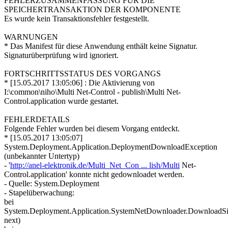
FEHLERZUSAMMENFASSUNG FÜR DIE
SPEICHERTRANSAKTION DER KOMPONENTE
Es wurde kein Transaktionsfehler festgestellt.
WARNUNGEN
* Das Manifest für diese Anwendung enthält keine Signatur.
Signaturüberprüfung wird ignoriert.
FORTSCHRITTSSTATUS DES VORGANGS
* [15.05.2017 13:05:06] : Die Aktivierung von
I:\common\niho\Multi Net-Control - publish\Multi Net-
Control.application wurde gestartet.
FEHLERDETAILS
Folgende Fehler wurden bei diesem Vorgang entdeckt.
* [15.05.2017 13:05:07]
System.Deployment.Application.DeploymentDownloadException
(unbekannter Untertyp)
- '
http://anel-elektronik.de/Multi_Net_Con ... lish/Multi
Net-
Control.application' konnte nicht gedownloadet werden.
- Quelle: System.Deployment
- Stapelüberwachung:
bei
System.Deployment.Application.SystemNetDownloader.DownloadS
next)