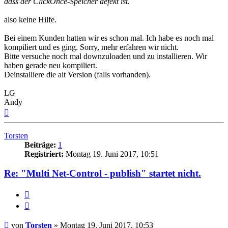
dass der ClickOnce-Speicher defekt ist.
also keine Hilfe.
Bei einem Kunden hatten wir es schon mal. Ich habe es noch mal
kompiliert und es ging. Sorry, mehr erfahren wir nicht.
Bitte versuche noch mal downzuloaden und zu installieren. Wir
haben gerade neu kompiliert.
Deinstalliere die alt Version (falls vorhanden).
LG
Andy
Nach
oben
Torsten
Beiträge:
1
Registriert:
Montag 19. Juni 2017, 10:51
Re: "Multi Net-Control - publish" startet nicht.
Melden
Zitieren
Beitrag
von
Torsten
»
Montag 19. Juni 2017, 10:53