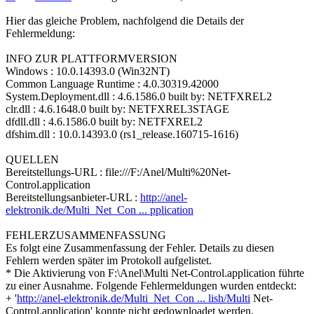
Hier das gleiche Problem, nachfolgend die Details der
Fehlermeldung:
INFO ZUR PLATTFORMVERSION
Windows : 10.0.14393.0 (Win32NT)
Common Language Runtime : 4.0.30319.42000
System.Deployment.dll : 4.6.1586.0 built by: NETFXREL2
clr.dll : 4.6.1648.0 built by: NETFXREL3STAGE
dfdll.dll : 4.6.1586.0 built by: NETFXREL2
dfshim.dll : 10.0.14393.0 (rs1_release.160715-1616)
QUELLEN
Bereitstellungs-URL : file:///F:/Anel/Multi%20Net-
Control.application
Bereitstellungsanbieter-URL :
http://anel-
elektronik.de/Multi_Net_Con ... pplication
FEHLERZUSAMMENFASSUNG
Es folgt eine Zusammenfassung der Fehler. Details zu diesen
Fehlern werden später im Protokoll aufgelistet.
* Die Aktivierung von F:\Anel\Multi Net-Control.application führte
zu einer Ausnahme. Folgende Fehlermeldungen wurden entdeckt:
+ '
http://anel-elektronik.de/Multi_Net_Con ... lish/Multi
Net-
Control.application' konnte nicht gedownloadet werden.