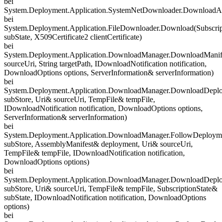
bei
System.Deployment.Application.SystemNetDownloader.DownloadAll
bei
System.Deployment.Application.FileDownloader.Download(Subscrip
subState, X509Certificate2 clientCertificate)
bei
System.Deployment.Application.DownloadManager.DownloadMani
sourceUri, String targetPath, IDownloadNotification notification,
DownloadOptions options, ServerInformation& serverInformation)
bei
System.Deployment.Application.DownloadManager.DownloadDeploym
subStore, Uri& sourceUri, TempFile& tempFile,
IDownloadNotification notification, DownloadOptions options,
ServerInformation& serverInformation)
bei
System.Deployment.Application.DownloadManager.FollowDeploymen
subStore, AssemblyManifest& deployment, Uri& sourceUri,
TempFile& tempFile, IDownloadNotification notification,
DownloadOptions options)
bei
System.Deployment.Application.DownloadManager.DownloadDeploy
subStore, Uri& sourceUri, TempFile& tempFile, SubscriptionState&
subState, IDownloadNotification notification, DownloadOptions
options)
bei