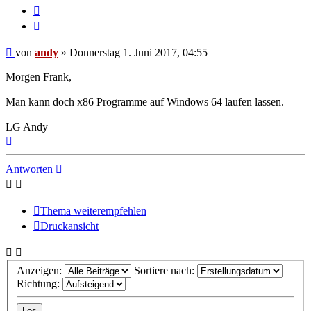
Melden
Zitieren
Beitrag
von
andy
»
Donnerstag 1. Juni 2017, 04:55
Morgen Frank,
Man kann doch x86 Programme auf Windows 64 laufen lassen.
LG Andy
Nach
oben
Antworten
Thema weiterempfehlen
Druckansicht
Anzeigen:
Sortiere nach:
Richtung: