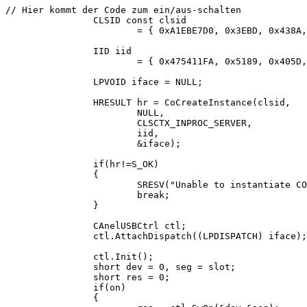
// Hier kommt der Code zum ein/aus-schalten

		CLSID const clsid

			= { 0xA1EBE7D0, 0x3EBD, 0x438A, { 0xA4, 0xDC, 0xC9, 0x97, 0xDB, 0x7A, 0xE, 0xFE } };

		IID iid 

			= { 0x475411FA, 0x5189, 0x405D, { 0x98, 0x92, 0x16, 0x79, 0xCF, 0x5C, 0x18, 0xCB } };

		LPVOID iface = NULL;

		HRESULT hr = CoCreateInstance(clsid,

			NULL,

			CLSCTX_INPROC_SERVER,

			iid,

			&iface);

		if(hr!=S_OK)

		{

			SRESV("Unable to instantiate COM object. Is the control installed and registered?");

			break;

		}

		CAnelUSBCtrl ctl;

		ctl.AttachDispatch((LPDISPATCH) iface);

		ctl.Init();

		short dev = 0, seg = slot;

		short res = 0;

		if(on)

		{
