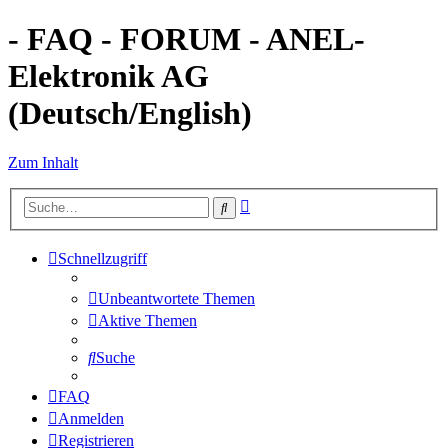
- FAQ - FORUM - ANEL-
Elektronik AG
(Deutsch/English)
Zum Inhalt
Erweiterte
Suche
Suche
Schnellzugriff
Unbeantwortete Themen
Aktive Themen
Suche
FAQ
Anmelden
Registrieren