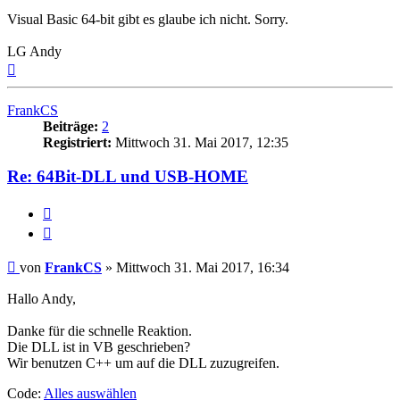
Visual Basic 64-bit gibt es glaube ich nicht. Sorry.
LG Andy
Nach
oben
FrankCS
Beiträge:
2
Registriert:
Mittwoch 31. Mai 2017, 12:35
Re: 64Bit-DLL und USB-HOME
Melden
Zitieren
Beitrag
von
FrankCS
»
Mittwoch 31. Mai 2017, 16:34
Hallo Andy,
Danke für die schnelle Reaktion.
Die DLL ist in VB geschrieben?
Wir benutzen C++ um auf die DLL zuzugreifen.
Code:
Alles auswählen