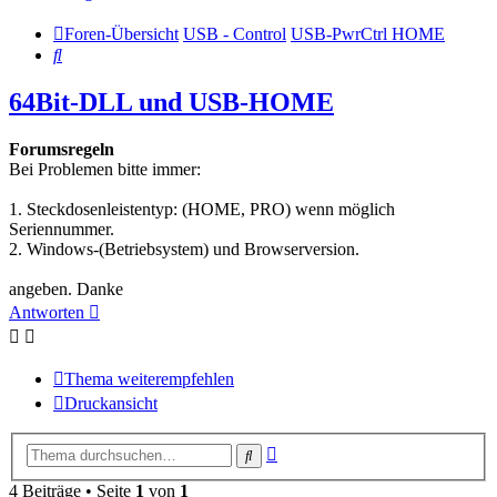
Foren-Übersicht
USB - Control
USB-PwrCtrl HOME
Suche
64Bit-DLL und USB-HOME
Forumsregeln
Bei Problemen bitte immer:
1. Steckdosenleistentyp: (HOME, PRO) wenn möglich
Seriennummer.
2. Windows-(Betriebsystem) und Browserversion.
angeben. Danke
Antworten
Thema weiterempfehlen
Druckansicht
Erweiterte
Suche
Suche
4 Beiträge • Seite
1
von
1