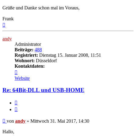
Grüße und Danke schon mal im Voraus,
Frank
Nach
oben
andy
Administrator
Beiträge:
488
Registriert:
Dienstag 15. Januar 2008, 11:51
Wohnort:
Düsseldorf
Kontaktdaten:
Kontaktdaten
von
Website
andy
Re: 64Bit-DLL und USB-HOME
Melden
Zitieren
Beitrag
von
andy
»
Mittwoch 31. Mai 2017, 14:30
Hallo,