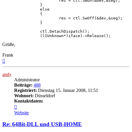
			res = ctl.SwOn(&dev,&seg);

		}

		else

		{

			res = ctl.SwOff(&dev,&seg);

		}

		ctl.DetachDispatch();

Grüße,
Frank
Nach
oben
andy
Administrator
Beiträge:
488
Registriert:
Dienstag 15. Januar 2008, 11:51
Wohnort:
Düsseldorf
Kontaktdaten:
Kontaktdaten
von
Website
andy
Re: 64Bit-DLL und USB-HOME