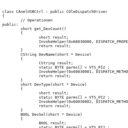
class CAnelUSBCtrl : public COleDispatchDriver

{

	// Operationen

public:

	short get_DevCount()

	{

		short result;

		InvokeHelper(0x68030000, DISPATCH_PROPERTYGET, VT_I2, (void*)&result, NULL);

		return result;

	}

	CString DevName(short * Device)

	{

		CString result;

		static BYTE parms[] = VTS_PI2 ;

		InvokeHelper(0x60030001, DISPATCH_METHOD, VT_BSTR, (void*)&result, parms, Device);

		return result;

	}

	short DevType(short * Device)

	{

		short result;

		static BYTE parms[] = VTS_PI2 ;

		InvokeHelper(0x60030002, DISPATCH_METHOD, VT_I2, (void*)&result, parms, Device);

		return result;

	}

	BOOL DevSel(short * Device)

	{

		BOOL result;

		static BYTE parms[] = VTS_PI2 ;
