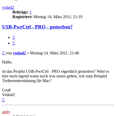
vodad2
Beiträge:
1
Registriert:
Montag 14. März 2011, 21:19
USB-PwrCtrl - PRO - gestorben?
Melden
Zitieren
Beitrag
von
vodad2
»
Montag 14. März 2011, 21:40
Hallo,
ist das Projekt USB-PwrCtrl - PRO eigentlich gestroben? Wird es
hier noch irgend wann noch was neues geben, wie zum Beispiel
Treiberunterstützung für Mac?
Gruß
Vodad2
Nach
oben
andy