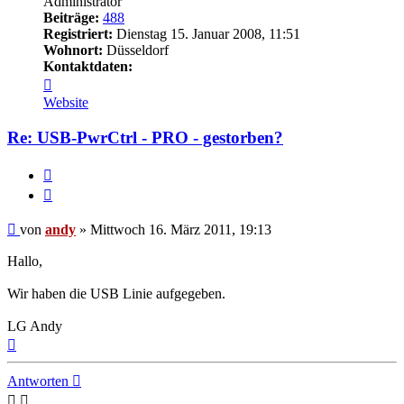
Administrator
Beiträge:
488
Registriert:
Dienstag 15. Januar 2008, 11:51
Wohnort:
Düsseldorf
Kontaktdaten:
Kontaktdaten
von
Website
andy
Re: USB-PwrCtrl - PRO - gestorben?
Melden
Zitieren
Beitrag
von
andy
»
Mittwoch 16. März 2011, 19:13
Hallo,
Wir haben die USB Linie aufgegeben.
LG Andy
Nach
oben
Antworten