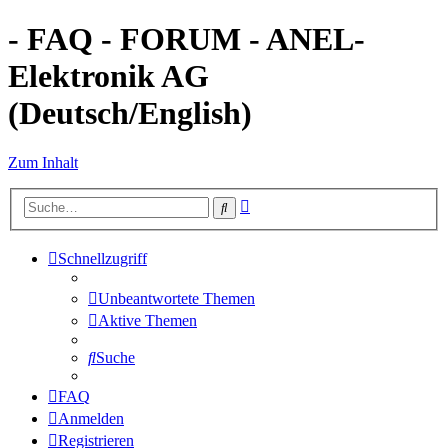
- FAQ - FORUM - ANEL-
Elektronik AG
(Deutsch/English)
Zum Inhalt
Erweiterte
Suche
Suche
Schnellzugriff
Unbeantwortete Themen
Aktive Themen
Suche
FAQ
Anmelden
Registrieren