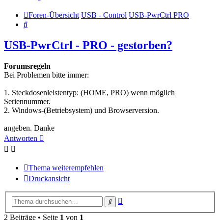
Foren-Übersicht
USB - Control
USB-PwrCtrl PRO
Suche
USB-PwrCtrl - PRO - gestorben?
Forumsregeln
Bei Problemen bitte immer:
1. Steckdosenleistentyp: (HOME, PRO) wenn möglich
Seriennummer.
2. Windows-(Betriebsystem) und Browserversion.
angeben. Danke
Antworten
Thema weiterempfehlen
Druckansicht
Erweiterte
Suche
Suche
2 Beiträge • Seite
1
von
1