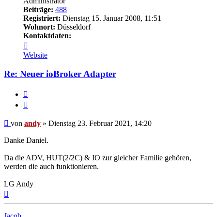
Administrator
Beiträge:
488
Registriert:
Dienstag 15. Januar 2008, 11:51
Wohnort:
Düsseldorf
Kontaktdaten:
Kontaktdaten
von
Website
andy
Re: Neuer ioBroker Adapter
Melden
Zitieren
Beitrag
von
andy
»
Dienstag 23. Februar 2021, 14:20
Danke Daniel.
Da die ADV, HUT(2/2C) & IO zur gleicher Familie gehören,
werden die auch funktionieren.
LG Andy
Nach
oben
Jacob