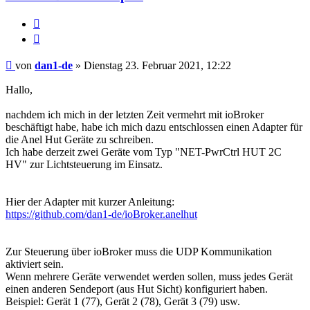
Melden
Zitieren
Beitrag
von
dan1-de
»
Dienstag 23. Februar 2021, 12:22
Hallo,
nachdem ich mich in der letzten Zeit vermehrt mit ioBroker
beschäftigt habe, habe ich mich dazu entschlossen einen Adapter für
die Anel Hut Geräte zu schreiben.
Ich habe derzeit zwei Geräte vom Typ "NET-PwrCtrl HUT 2C
HV" zur Lichtsteuerung im Einsatz.
Hier der Adapter mit kurzer Anleitung:
https://github.com/dan1-de/ioBroker.anelhut
Zur Steuerung über ioBroker muss die UDP Kommunikation
aktiviert sein.
Wenn mehrere Geräte verwendet werden sollen, muss jedes Gerät
einen anderen Sendeport (aus Hut Sicht) konfiguriert haben.
Beispiel: Gerät 1 (77), Gerät 2 (78), Gerät 3 (79) usw.