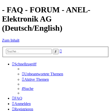
- FAQ - FORUM - ANEL-
Elektronik AG
(Deutsch/English)
Zum Inhalt
Erweiterte
Suche
Suche
Schnellzugriff
Unbeantwortete Themen
Aktive Themen
Suche
FAQ
Anmelden
Registrieren