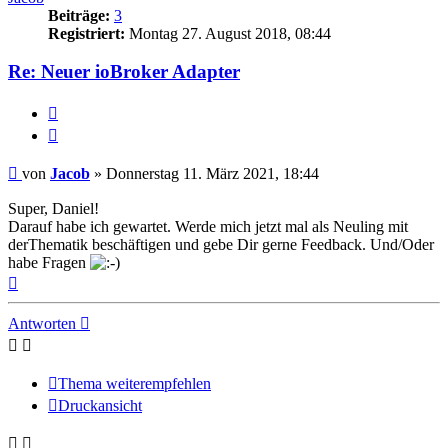
Beiträge:
3
Registriert:
Montag 27. August 2018, 08:44
Re: Neuer ioBroker Adapter
Melden
Zitieren
Beitrag
von
Jacob
»
Donnerstag 11. März 2021, 18:44
Super, Daniel!
Darauf habe ich gewartet. Werde mich jetzt mal als Neuling mit
derThematik beschäftigen und gebe Dir gerne Feedback. Und/Oder
habe Fragen
Nach
oben
Antworten
Thema weiterempfehlen
Druckansicht