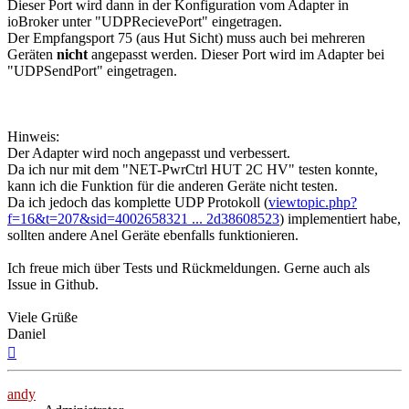
Dieser Port wird dann in der Konfiguration vom Adapter in
ioBroker unter "UDPRecievePort" eingetragen.
Der Empfangsport 75 (aus Hut Sicht) muss auch bei mehreren
Geräten
nicht
angepasst werden. Dieser Port wird im Adapter bei
"UDPSendPort" eingetragen.
Hinweis:
Der Adapter wird noch angepasst und verbessert.
Da ich nur mit dem "NET-PwrCtrl HUT 2C HV" testen konnte,
kann ich die Funktion für die anderen Geräte nicht testen.
Da ich jedoch das komplette UDP Protokoll (
viewtopic.php?
f=16&t=207&sid=4002658321 ... 2d38608523
) implementiert habe,
sollten andere Anel Geräte ebenfalls funktionieren.
Ich freue mich über Tests und Rückmeldungen. Gerne auch als
Issue in Github.
Viele Grüße
Daniel
Nach
oben
andy