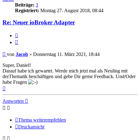
Beiträge:
3
Registriert:
Montag 27. August 2018, 08:44
Re: Neuer ioBroker Adapter
Melden
Zitieren
Beitrag
von
Jacob
»
Donnerstag 11. März 2021, 18:44
Super, Daniel!
Darauf habe ich gewartet. Werde mich jetzt mal als Neuling mit
derThematik beschäftigen und gebe Dir gerne Feedback. Und/Oder
habe Fragen
Nach
oben
Antworten
Thema weiterempfehlen
Druckansicht