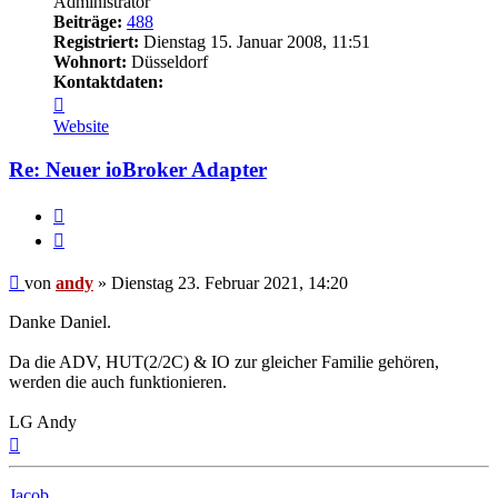
Administrator
Beiträge:
488
Registriert:
Dienstag 15. Januar 2008, 11:51
Wohnort:
Düsseldorf
Kontaktdaten:
Kontaktdaten
von
Website
andy
Re: Neuer ioBroker Adapter
Melden
Zitieren
Beitrag
von
andy
»
Dienstag 23. Februar 2021, 14:20
Danke Daniel.
Da die ADV, HUT(2/2C) & IO zur gleicher Familie gehören,
werden die auch funktionieren.
LG Andy
Nach
oben
Jacob