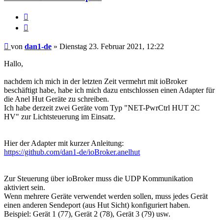
Melden
Zitieren
Beitrag
von
dan1-de
»
Dienstag 23. Februar 2021, 12:22
Hallo,
nachdem ich mich in der letzten Zeit vermehrt mit ioBroker
beschäftigt habe, habe ich mich dazu entschlossen einen Adapter für
die Anel Hut Geräte zu schreiben.
Ich habe derzeit zwei Geräte vom Typ "NET-PwrCtrl HUT 2C
HV" zur Lichtsteuerung im Einsatz.
Hier der Adapter mit kurzer Anleitung:
https://github.com/dan1-de/ioBroker.anelhut
Zur Steuerung über ioBroker muss die UDP Kommunikation
aktiviert sein.
Wenn mehrere Geräte verwendet werden sollen, muss jedes Gerät
einen anderen Sendeport (aus Hut Sicht) konfiguriert haben.
Beispiel: Gerät 1 (77), Gerät 2 (78), Gerät 3 (79) usw.