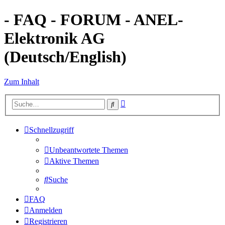
- FAQ - FORUM - ANEL-
Elektronik AG
(Deutsch/English)
Zum Inhalt
Erweiterte
Suche
Suche
Schnellzugriff
Unbeantwortete Themen
Aktive Themen
Suche
FAQ
Anmelden
Registrieren