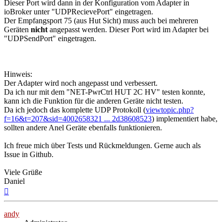
Dieser Port wird dann in der Konfiguration vom Adapter in
ioBroker unter "UDPRecievePort" eingetragen.
Der Empfangsport 75 (aus Hut Sicht) muss auch bei mehreren
Geräten
nicht
angepasst werden. Dieser Port wird im Adapter bei
"UDPSendPort" eingetragen.
Hinweis:
Der Adapter wird noch angepasst und verbessert.
Da ich nur mit dem "NET-PwrCtrl HUT 2C HV" testen konnte,
kann ich die Funktion für die anderen Geräte nicht testen.
Da ich jedoch das komplette UDP Protokoll (
viewtopic.php?
f=16&t=207&sid=4002658321 ... 2d38608523
) implementiert habe,
sollten andere Anel Geräte ebenfalls funktionieren.
Ich freue mich über Tests und Rückmeldungen. Gerne auch als
Issue in Github.
Viele Grüße
Daniel
Nach
oben
andy