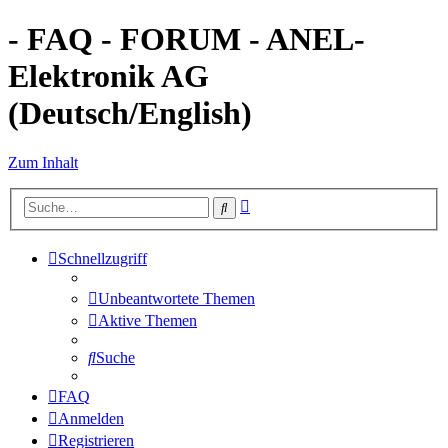
- FAQ - FORUM - ANEL-
Elektronik AG
(Deutsch/English)
Zum Inhalt
Erweiterte
Suche
Suche
Schnellzugriff
Unbeantwortete Themen
Aktive Themen
Suche
FAQ
Anmelden
Registrieren