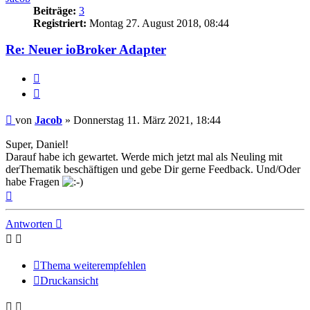
Beiträge:
3
Registriert:
Montag 27. August 2018, 08:44
Re: Neuer ioBroker Adapter
Melden
Zitieren
Beitrag
von
Jacob
»
Donnerstag 11. März 2021, 18:44
Super, Daniel!
Darauf habe ich gewartet. Werde mich jetzt mal als Neuling mit
derThematik beschäftigen und gebe Dir gerne Feedback. Und/Oder
habe Fragen
Nach
oben
Antworten
Thema weiterempfehlen
Druckansicht