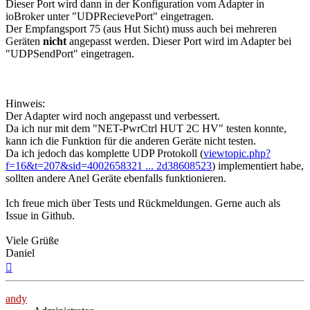
Dieser Port wird dann in der Konfiguration vom Adapter in
ioBroker unter "UDPRecievePort" eingetragen.
Der Empfangsport 75 (aus Hut Sicht) muss auch bei mehreren
Geräten
nicht
angepasst werden. Dieser Port wird im Adapter bei
"UDPSendPort" eingetragen.
Hinweis:
Der Adapter wird noch angepasst und verbessert.
Da ich nur mit dem "NET-PwrCtrl HUT 2C HV" testen konnte,
kann ich die Funktion für die anderen Geräte nicht testen.
Da ich jedoch das komplette UDP Protokoll (
viewtopic.php?
f=16&t=207&sid=4002658321 ... 2d38608523
) implementiert habe,
sollten andere Anel Geräte ebenfalls funktionieren.
Ich freue mich über Tests und Rückmeldungen. Gerne auch als
Issue in Github.
Viele Grüße
Daniel
Nach
oben
andy