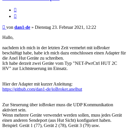
Melden
Zitieren
Beitrag
von
dan1-de
»
Dienstag 23. Februar 2021, 12:22
Hallo,
nachdem ich mich in der letzten Zeit vermehrt mit ioBroker
beschäftigt habe, habe ich mich dazu entschlossen einen Adapter für
die Anel Hut Geräte zu schreiben.
Ich habe derzeit zwei Geräte vom Typ "NET-PwrCtrl HUT 2C
HV" zur Lichtsteuerung im Einsatz.
Hier der Adapter mit kurzer Anleitung:
https://github.com/dan1-de/ioBroker.anelhut
Zur Steuerung über ioBroker muss die UDP Kommunikation
aktiviert sein.
Wenn mehrere Geräte verwendet werden sollen, muss jedes Gerät
einen anderen Sendeport (aus Hut Sicht) konfiguriert haben.
Beispiel: Gerät 1 (77), Gerät 2 (78), Gerät 3 (79) usw.