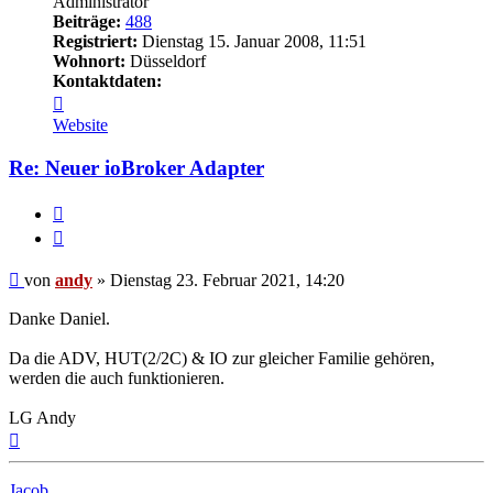
Administrator
Beiträge:
488
Registriert:
Dienstag 15. Januar 2008, 11:51
Wohnort:
Düsseldorf
Kontaktdaten:
Kontaktdaten
von
Website
andy
Re: Neuer ioBroker Adapter
Melden
Zitieren
Beitrag
von
andy
»
Dienstag 23. Februar 2021, 14:20
Danke Daniel.
Da die ADV, HUT(2/2C) & IO zur gleicher Familie gehören,
werden die auch funktionieren.
LG Andy
Nach
oben
Jacob