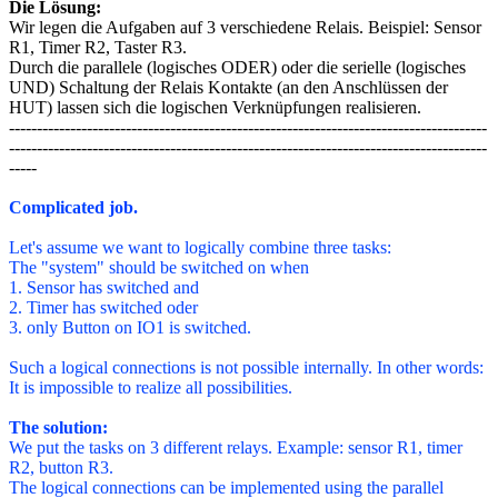
Die Lösung:
Wir legen die Aufgaben auf 3 verschiedene Relais. Beispiel: Sensor
R1, Timer R2, Taster R3.
Durch die parallele (logisches ODER) oder die serielle (logisches
UND) Schaltung der Relais Kontakte (an den Anschlüssen der
HUT) lassen sich die logischen Verknüpfungen realisieren.
--------------------------------------------------------------------------------------
--------------------------------------------------------------------------------------
-----
Complicated job.
Let's assume we want to logically combine three tasks:
The "system" should be switched on when
1. Sensor has switched and
2. Timer has switched oder
3. only Button on IO1 is switched.
Such a logical connections is not possible internally. In other words:
It is impossible to realize all possibilities.
The solution:
We put the tasks on 3 different relays. Example: sensor R1, timer
R2, button R3.
The logical connections can be implemented using the parallel