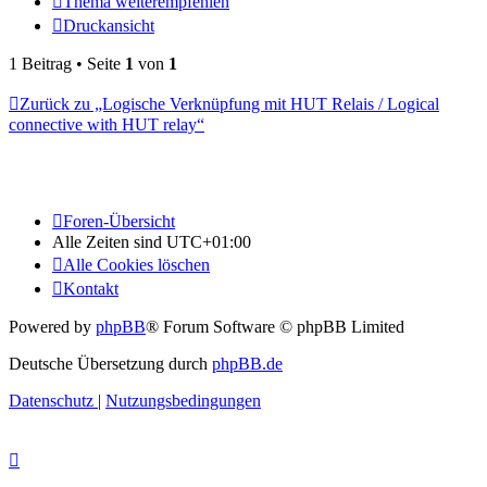
Thema weiterempfehlen
Druckansicht
1 Beitrag • Seite
1
von
1
Zurück zu „Logische Verknüpfung mit HUT Relais / Logical
connective with HUT relay“
Foren-Übersicht
Alle Zeiten sind
UTC+01:00
Alle Cookies löschen
Kontakt
Powered by
phpBB
® Forum Software © phpBB Limited
Deutsche Übersetzung durch
phpBB.de
Datenschutz
|
Nutzungsbedingungen