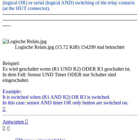
(logical OR) or serial (logical AND) switching of the relay contacts
(at the HUT connector).
--------------------------------------------------------------------------------------
--------------------------------------------------------------------------------------
-----
Logische Relais.jpg (15.72 KiB) 154299 mal betrachtet
Beispiel:
Es wird geschaltet wenn (R1 UND R2) ODER R3 geschaltet ist.
In dem Fall: Sensor UND Timer ODER nur Schalter sind
eingeschaltet.
Example:
It is switched when (R1 AND R2) OR R3 is switched.
In this case: sensor AND timer OR only button are switched on.
Nach
oben
Antworten