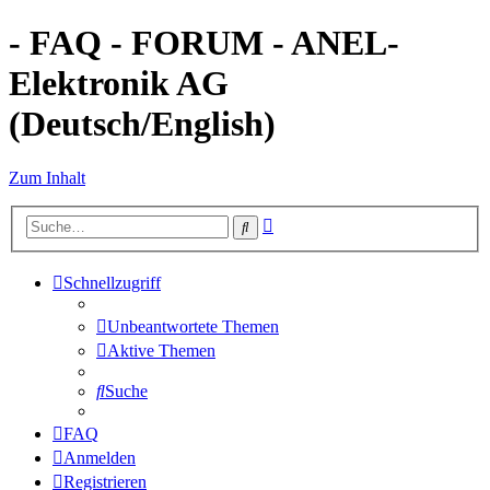
- FAQ - FORUM - ANEL-
Elektronik AG
(Deutsch/English)
Zum Inhalt
Erweiterte
Suche
Suche
Schnellzugriff
Unbeantwortete Themen
Aktive Themen
Suche
FAQ
Anmelden
Registrieren