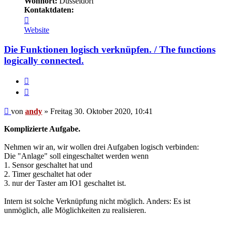
Wohnort:
Düsseldorf
Kontaktdaten:
Kontaktdaten
von
Website
andy
Die Funktionen logisch verknüpfen. / The functions
logically connected.
Melden
Zitieren
Beitrag
von
andy
»
Freitag 30. Oktober 2020, 10:41
Komplizierte Aufgabe.
Nehmen wir an, wir wollen drei Aufgaben logisch verbinden:
Die "Anlage" soll eingeschaltet werden wenn
1. Sensor geschaltet hat und
2. Timer geschaltet hat oder
3. nur der Taster am IO1 geschaltet ist.
Intern ist solche Verknüpfung nicht möglich. Anders: Es ist
unmöglich, alle Möglichkeiten zu realisieren.