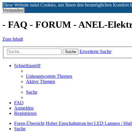
Diese Website nutzt Cookies, um Ihnen den bestmöglichen Komfort b
Verstanden!
- FAQ - FORUM - ANEL-Elektro
Zum Inhalt
Erweiterte Suche
Suche
Schnellzugriff
Unbeantwortete Themen
Aktive Themen
Suche
FAQ
Anmelden
Registrieren
Foren-Übersicht
Hoher Einschaltstrom bei LED Lampen / High
Suche