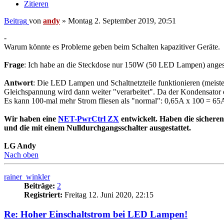
Zitieren
Beitrag
von
andy
»
Montag 2. September 2019, 20:51
-
Warum könnte es Probleme geben beim Schalten kapazitiver Geräte.
Frage
: Ich habe an die Steckdose nur 150W (50 LED Lampen) angesch
Antwort
: Die LED Lampen und Schaltnetzteile funktionieren (meist
Gleichspannung wird dann weiter "verarbeitet". Da der Kondensator e
Es kann 100-mal mehr Strom fliesen als "normal": 0,65A x 100 = 65A ü
Wir haben eine
NET-PwrCtrl ZX
entwickelt. Haben die sicheren
und die mit einem Nulldurchgangsschalter ausgestattet.
LG Andy
Nach oben
rainer_winkler
Beiträge:
2
Registriert:
Freitag 12. Juni 2020, 22:15
Re: Hoher Einschaltstrom bei LED Lampen!