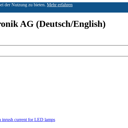
ei der Nutzung zu bieten.
Mehr erfahren
nik AG (Deutsch/English)
 inrush current for LED lamps