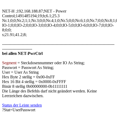
NET-H ;192.168.188.87;NET - Power
Control;1491485194;19;h;6.1;25.3
Nr.1;0;0;Nr.2;1;1;Nr.3;0;0;Nr.4;1;0;Nr.5;0;0;Nr.6;1;0;Nr.7;0;0;Nr.8;1;
IO-1;0;0;IO-2;0;0;IO-3;0;0;IO-4;0;0;IO-5;0;0;IO-6;0;0;IO-7;0;0;IO-
8;0;0;
s;21.91;41.2;8;
--------------------------------------------------------------------------------------
-----------------------
bei allen NET-PwrCtrl
Segment
= Steckdosennummer oder IO As String;
Passwort = Passwort As String;
User = User As String
Hex Byte 2 stellig = 0x00-0xFF
Hex 16 Bit 4 stellig = 0x0000-0xFFFF
Binär 8 stellig 0b00000000-0b11111111
Die Länge des Befehls darf nicht geändert werden. Keine
Leerzeichen dazwischen.
Status der Leiste senden
?Stat=UserPasswort