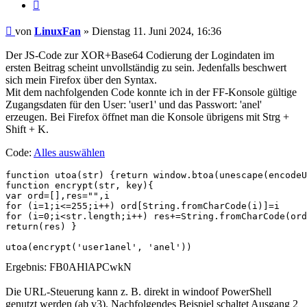
Zitieren
Beitrag
von
LinuxFan
»
Dienstag 11. Juni 2024, 16:36
Der JS-Code zur XOR+Base64 Codierung der Logindaten im
ersten Beitrag scheint unvollständig zu sein. Jedenfalls beschwert
sich mein Firefox über den Syntax.
Mit dem nachfolgenden Code konnte ich in der FF-Konsole gültige
Zugangsdaten für den User: 'user1' und das Passwort: 'anel'
erzeugen. Bei Firefox öffnet man die Konsole übrigens mit Strg +
Shift + K.
Code:
Alles auswählen
function utoa(str) {return window.btoa(unescape(encodeU
function encrypt(str, key){

var ord=[],res="",i

for (i=1;i<=255;i++) ord[String.fromCharCode(i)]=i

for (i=0;i<str.length;i++) res+=String.fromCharCode(ord
return(res) }

utoa(encrypt('user1anel', 'anel'))
Ergebnis: FB0AHlAPCwkN
Die URL-Steuerung kann z. B. direkt in windoof PowerShell
genutzt werden (ab v3). Nachfolgendes Beispiel schaltet Ausgang 2