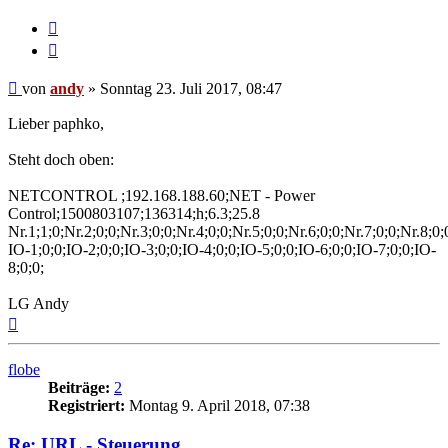
Melden
Zitieren
Beitrag
von
andy
»
Sonntag 23. Juli 2017, 08:47
Lieber paphko,
Steht doch oben:
NETCONTROL ;192.168.188.60;NET - Power
Control;1500803107;136314;h;6.3;25.8
Nr.1;1;0;Nr.2;0;0;Nr.3;0;0;Nr.4;0;0;Nr.5;0;0;Nr.6;0;0;Nr.7;0;0;Nr.8;0;
IO-1;0;0;IO-2;0;0;IO-3;0;0;IO-4;0;0;IO-5;0;0;IO-6;0;0;IO-7;0;0;IO-
8;0;0;
LG Andy
Nach
oben
flobe
Beiträge:
2
Registriert:
Montag 9. April 2018, 07:38
Re: URL - Steuerung