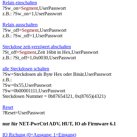
Relais einschalten
?Sw_on=
Segment
,UserPasswort
z.B.: ?Sw_on=1,UserPasswort
Relais ausschalten
?Sw_off=
Segment
,UserPasswort
z.B.: ?Sw_off=1,UserPasswort
Steckdose zeit-verzögert abschalten
?St_off=
Segment
,Zeit 16bit in Hex,UserPasswort
z.B.: ?St_off=1,0x0030,UserPasswort
alle Steckdosen schalten
?Sw=Steckdosen als Byte Hex oder Binär,UserPasswort
z.B.:
?Sw=0x55,UserPasswort
?Sw=0b00001111,UserPasswort
Steckdosen Nummer = 0b87654321, 0x(8765)(4321)
Reset
?Reset=UserPasswort
nur für NET-PwrCtrl ADV, HUT, IO ab Firmware 6.1
IO Richung (0=Ausgang; 1=Eingang)