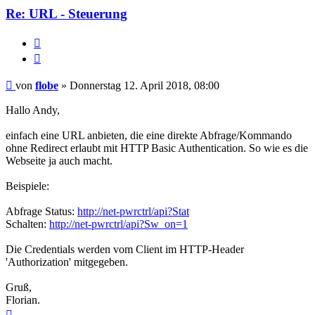
Re: URL - Steuerung
Melden
Zitieren
Beitrag
von
flobe
»
Donnerstag 12. April 2018, 08:00
Hallo Andy,
einfach eine URL anbieten, die eine direkte Abfrage/Kommando
ohne Redirect erlaubt mit HTTP Basic Authentication. So wie es die
Webseite ja auch macht.
Beispiele:
Abfrage Status:
http://net-pwrctrl/api?Stat
Schalten:
http://net-pwrctrl/api?Sw_on=1
Die Credentials werden vom Client im HTTP-Header
'Authorization' mitgegeben.
Gruß,
Florian.
Nach