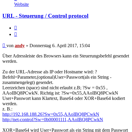
von
Website
andy
URL - Steuerung / Control protocol
Melden
Zitieren
Beitrag
von
andy
»
Donnerstag 6. April 2017, 15:04
Über Adressleiste des Browsers kann ein Steuerungsbefehl gesendet
werden.
Zu der URL-Adresse als IP oder Hostname wird: ?
Befehl=Parameter,(optional)User+Passwort(als ein String -
zusammengelegt) gesendet.
Leerzeichen (space) sind nicht erlaubt z.B; ?Sw = 0x55 ,
AAoIBQ8PCwkN. Richtig ist: ?Sw=0x55,AAoIBQ8PCwkN
User+Passwort kann Klartext, Base64 oder XOR+Base64 kodiert
werden.
z. B.:
http://192.168.188.26?Sw=0x55,AAoIBQ8PCwkN
http://net-control?Sw=0b00001111,AAoIBQ8PCwkN
XOR+Base64 wird User+Passwort als ein String mit dem Passwort