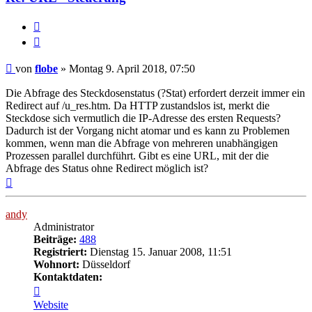
Melden
Zitieren
Beitrag
von
flobe
»
Montag 9. April 2018, 07:50
Die Abfrage des Steckdosenstatus (?Stat) erfordert derzeit immer ein
Redirect auf /u_res.htm. Da HTTP zustandslos ist, merkt die
Steckdose sich vermutlich die IP-Adresse des ersten Requests?
Dadurch ist der Vorgang nicht atomar und es kann zu Problemen
kommen, wenn man die Abfrage von mehreren unabhängigen
Prozessen parallel durchführt. Gibt es eine URL, mit der die
Abfrage des Status ohne Redirect möglich ist?
Nach
oben
andy
Administrator
Beiträge:
488
Registriert:
Dienstag 15. Januar 2008, 11:51
Wohnort:
Düsseldorf
Kontaktdaten:
Kontaktdaten
von
Website