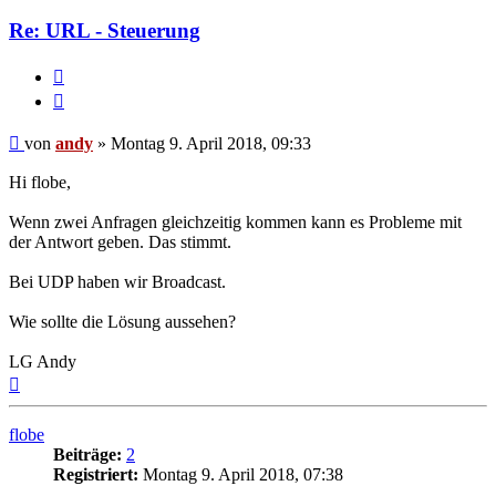
andy
Re: URL - Steuerung
Melden
Zitieren
Beitrag
von
andy
»
Montag 9. April 2018, 09:33
Hi flobe,
Wenn zwei Anfragen gleichzeitig kommen kann es Probleme mit
der Antwort geben. Das stimmt.
Bei UDP haben wir Broadcast.
Wie sollte die Lösung aussehen?
LG Andy
Nach
oben
flobe
Beiträge:
2
Registriert:
Montag 9. April 2018, 07:38