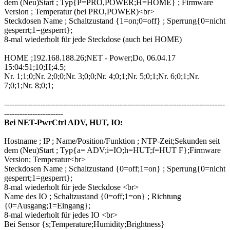
dem (Neu)Start ; Typ{P=PRO,POWER;H=HOME} ; Firmware
Version ; Temperatur (bei PRO,POWER)<br>
Steckdosen Name ; Schaltzustand {1=on;0=off} ; Sperrung{0=nicht
gesperrt;1=gesperrt};
8-mal wiederholt für jede Steckdose (auch bei HOME)
HOME ;192.168.188.26;NET - Power;Do, 06.04.17
15:04:51;10;H;4.5;
Nr. 1;1;0;Nr. 2;0;0;Nr. 3;0;0;Nr. 4;0;1;Nr. 5;0;1;Nr. 6;0;1;Nr.
7;0;1;Nr. 8;0;1;
--------------------------------------------------------------------------------------
-----------------------
Bei NET-PwrCtrl ADV, HUT, IO:
Hostname ; IP ; Name/Position/Funktion ; NTP-Zeit;Sekunden seit
dem (Neu)Start ; Typ{a= ADV;i=IO;h=HUT;f=HUT F};Firmware
Version; Temperatur<br>
Steckdosen Name ; Schaltzustand {0=off;1=on} ; Sperrung{0=nicht
gesperrt;1=gesperrt};
8-mal wiederholt für jede Steckdose <br>
Name des IO ; Schaltzustand {0=off;1=on} ; Richtung
{0=Ausgang;1=Eingang};
8-mal wiederholt für jedes IO <br>
Bei Sensor {s;Temperature;Humidity;Brightness}