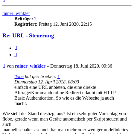
oben
rainer_winkler
Beiträge:
2
Registriert:
Freitag 12. Juni 2020, 22:15
Re: URL - Steuerung
Melden
Zitieren
Beitrag
von
rainer_winkler
»
Donnerstag 18. Juni 2020, 09:36
flobe
hat geschrieben:
↑
Donnerstag 12. April 2018, 08:00
einfach eine URL anbieten, die eine direkte
Abfrage/Kommando ohne Redirect erlaubt mit HTTP
Basic Authentication. So wie es die Webseite ja auch
macht.
Wie sieht der Stand diesbzgl aus? Ist ein sehr guter Vorschlag von
flobe, gerade wenn man Geräte automatisch per Skript steuert und
auch
manuell schaltet - schnell hat man mehr oder weniger undefiniertes