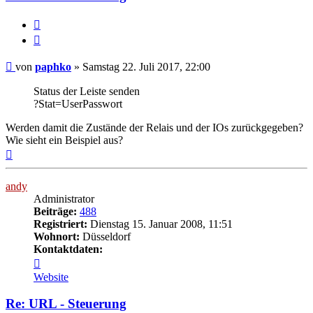
Melden
Zitieren
Beitrag
von
paphko
»
Samstag 22. Juli 2017, 22:00
Status der Leiste senden
?Stat=UserPasswort
Werden damit die Zustände der Relais und der IOs zurückgegeben?
Wie sieht ein Beispiel aus?
Nach
oben
andy
Administrator
Beiträge:
488
Registriert:
Dienstag 15. Januar 2008, 11:51
Wohnort:
Düsseldorf
Kontaktdaten:
Kontaktdaten
von
Website
andy
Re: URL - Steuerung