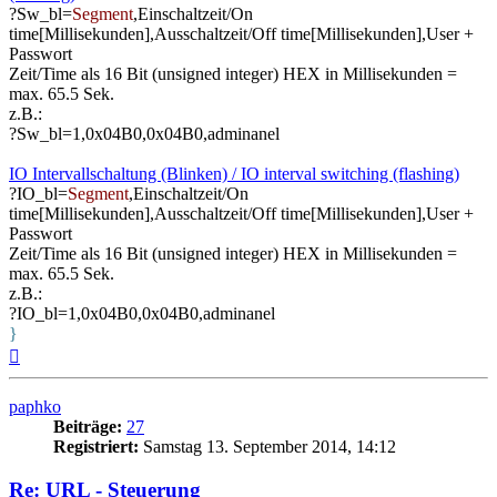
?Sw_bl=
Segment
,Einschaltzeit/On
time[Millisekunden],Ausschaltzeit/Off time[Millisekunden],User +
Passwort
Zeit/Time als 16 Bit (unsigned integer) HEX in Millisekunden =
max. 65.5 Sek.
z.B.:
?Sw_bl=1,0x04B0,0x04B0,adminanel
IO Intervallschaltung (Blinken) / IO interval switching (flashing)
?IO_bl=
Segment
,Einschaltzeit/On
time[Millisekunden],Ausschaltzeit/Off time[Millisekunden],User +
Passwort
Zeit/Time als 16 Bit (unsigned integer) HEX in Millisekunden =
max. 65.5 Sek.
z.B.:
?IO_bl=1,0x04B0,0x04B0,adminanel
}
Nach
oben
paphko
Beiträge:
27
Registriert:
Samstag 13. September 2014, 14:12
Re: URL - Steuerung