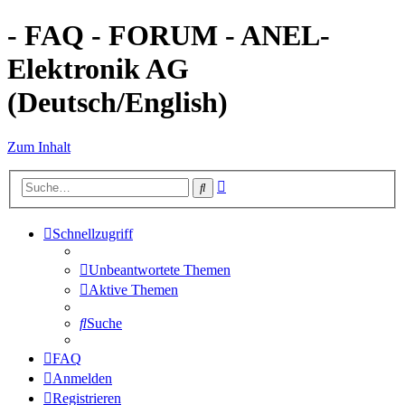
- FAQ - FORUM - ANEL-
Elektronik AG
(Deutsch/English)
Zum Inhalt
Erweiterte
Suche
Suche
Schnellzugriff
Unbeantwortete Themen
Aktive Themen
Suche
FAQ
Anmelden
Registrieren