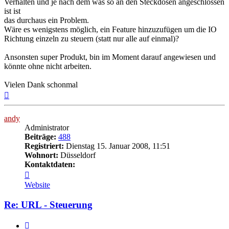
Verhalten und je nach dem was so an den Steckdosen angeschlossen
ist ist
das durchaus ein Problem.
Wäre es wenigstens möglich, ein Feature hinzuzufügen um die IO
Richtung einzeln zu steuern (statt nur alle auf einmal)?
Ansonsten super Produkt, bin im Moment darauf angewiesen und
könnte ohne nicht arbeiten.
Vielen Dank schonmal
Nach
oben
andy
Administrator
Beiträge:
488
Registriert:
Dienstag 15. Januar 2008, 11:51
Wohnort:
Düsseldorf
Kontaktdaten:
Kontaktdaten
von
Website
andy
Re: URL - Steuerung
Melden