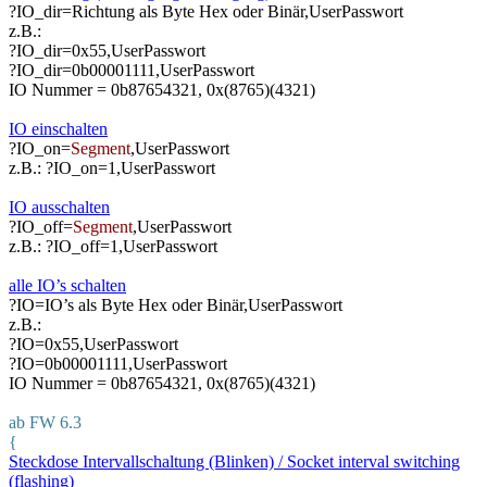
?IO_dir=Richtung als Byte Hex oder Binär,UserPasswort
z.B.:
?IO_dir=0x55,UserPasswort
?IO_dir=0b00001111,UserPasswort
IO Nummer = 0b87654321, 0x(8765)(4321)
IO einschalten
?IO_on=
Segment
,UserPasswort
z.B.: ?IO_on=1,UserPasswort
IO ausschalten
?IO_off=
Segment
,UserPasswort
z.B.: ?IO_off=1,UserPasswort
alle IO’s schalten
?IO=IO’s als Byte Hex oder Binär,UserPasswort
z.B.:
?IO=0x55,UserPasswort
?IO=0b00001111,UserPasswort
IO Nummer = 0b87654321, 0x(8765)(4321)
ab FW 6.3
{
Steckdose Intervallschaltung (Blinken) / Socket interval switching
(flashing)