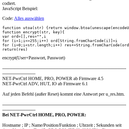
codiert.
JavaScript Beispiel:
Code:
Alles auswählen
function utoa(str) {return window.btoa(unescape(encodeU
function encrypt(str, key){

var ord=[],res="",i

for (i=1;i<=255;i++) ord[String.fromCharCode(i)]=i

for (i=0;i<str.length;i++) res+=String.fromCharCode(ord
encrypt(User+Passwort, Passwort)
--------------------------------------------------------------------------------------
-----------------------
NET-PwrCtrl HOME, PRO, POWER ab Firmware 4.5
NET-PwrCtrl ADV, HUT, IO ab Firmware 6.1
Auf jeden Befehl (außer Reset) kommt eine Antwort per u_res.htm.
--------------------------------------------------------------------------------------
-----------------------
Bei NET-PwrCtrl HOME, PRO, POWER:
Hostname ; IP ; Name/Position/Funktion ; Uhrzeit ; Sekunden seit