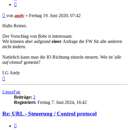
Zitieren
Beitrag
von
andy
»
Freitag 19. Juni 2020, 07:42
Hallo Reiner,
Der Vorschlag von
flobe
is interessant.
Wir können aber aufgrund
einer
Anfrage die FW für alle anderen
nicht ändern.
Natürlich kann man die IO Richtung einzeln steuern. Wie ist '
alle
auf einmal
' gemeint?
LG Andy
Nach
oben
LinuxFan
Beiträge:
2
Registriert:
Freitag 7. Juni 2024, 16:42
Re: URL - Steuerung / Control protocol
Melden