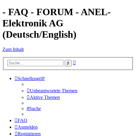
- FAQ - FORUM - ANEL-
Elektronik AG
(Deutsch/English)
Zum Inhalt
Erweiterte
Suche
Suche
Schnellzugriff
Unbeantwortete Themen
Aktive Themen
Suche
FAQ
Anmelden
Registrieren