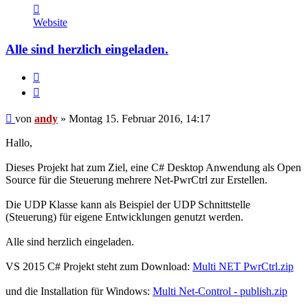
Kontaktdaten
von
Website
andy
Alle sind herzlich eingeladen.
Melden
Zitieren
Beitrag
von
andy
»
Montag 15. Februar 2016, 14:17
Hallo,
Dieses Projekt hat zum Ziel, eine C# Desktop Anwendung als Open
Source für die Steuerung mehrere Net-PwrCtrl zur Erstellen.
Die UDP Klasse kann als Beispiel der UDP Schnittstelle
(Steuerung) für eigene Entwicklungen genutzt werden.
Alle sind herzlich eingeladen.
VS 2015 C# Projekt steht zum Download:
Multi NET PwrCtrl.zip
und die Installation für Windows:
Multi Net-Control - publish.zip