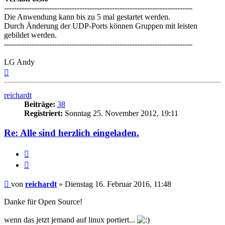
---------------------------------------------------------------------------
Die Anwendung kann bis zu 5 mal gestartet werden.
Durch Änderung der UDP-Ports können Gruppen mit leisten
gebildet werden.
---------------------------------------------------------------------------
LG Andy
Nach
oben
reichardt
Beiträge:
38
Registriert:
Sonntag 25. November 2012, 19:11
Re: Alle sind herzlich eingeladen.
Melden
Zitieren
Beitrag
von
reichardt
»
Dienstag 16. Februar 2016, 11:48
Danke für Open Source!
wenn das jetzt jemand auf linux portiert...