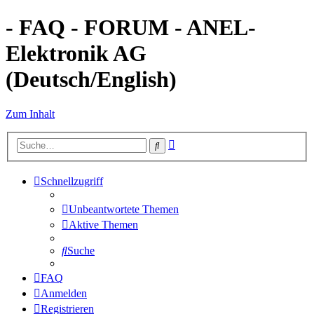
- FAQ - FORUM - ANEL-
Elektronik AG
(Deutsch/English)
Zum Inhalt
Erweiterte
Suche
Suche
Schnellzugriff
Unbeantwortete Themen
Aktive Themen
Suche
FAQ
Anmelden
Registrieren