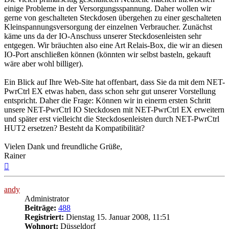
einige Probleme in der Versorgungsspannung. Daher wollen wir
gerne von geschalteten Steckdosen übergehen zu einer geschalteten
Kleinspannungsversorgung der einzelnen Verbraucher. Zunächst
käme uns da der IO-Anschuss unserer Steckdosenleisten sehr
entgegen. Wir bräuchten also eine Art Relais-Box, die wir an diesen
IO-Port anschließen können (könnten wir selbst basteln, gekauft
wäre aber wohl billiger).
Ein Blick auf Ihre Web-Site hat offenbart, dass Sie da mit dem NET-
PwrCtrl EX etwas haben, dass schon sehr gut unserer Vorstellung
entspricht. Daher die Frage: Können wir in einerm ersten Schritt
unsere NET-PwrCtrl IO Steckdosen mit NET-PwrCtrl EX erweitern
und später erst vielleicht die Steckdosenleisten durch NET-PwrCtrl
HUT2 ersetzen? Besteht da Kompatibilität?
Vielen Dank und freundliche Grüße,
Rainer
Nach
oben
andy
Administrator
Beiträge:
488
Registriert:
Dienstag 15. Januar 2008, 11:51
Wohnort:
Düsseldorf