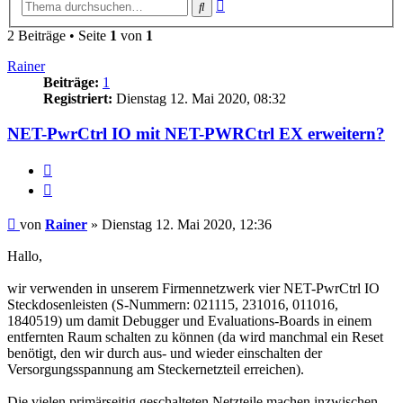
Erweiterte
Suche
Suche
2 Beiträge • Seite
1
von
1
Rainer
Beiträge:
1
Registriert:
Dienstag 12. Mai 2020, 08:32
NET-PwrCtrl IO mit NET-PWRCtrl EX erweitern?
Melden
Zitieren
Beitrag
von
Rainer
»
Dienstag 12. Mai 2020, 12:36
Hallo,
wir verwenden in unserem Firmennetzwerk vier NET-PwrCtrl IO
Steckdosenleisten (S-Nummern: 021115, 231016, 011016,
1840519) um damit Debugger und Evaluations-Boards in einem
entfernten Raum schalten zu können (da wird manchmal ein Reset
benötigt, den wir durch aus- und wieder einschalten der
Versorgungsspannung am Steckernetzteil erreichen).
Die vielen primärseitig geschalteten Netzteile machen inzwischen