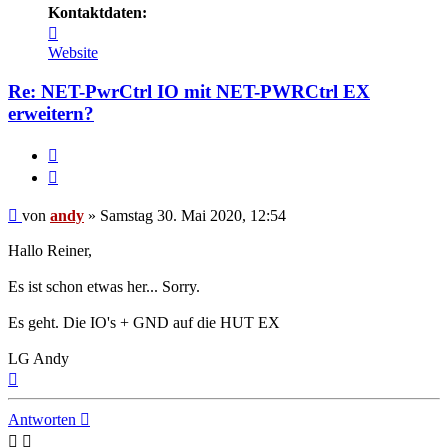
Kontaktdaten:
Kontaktdaten
von
Website
andy
Re: NET-PwrCtrl IO mit NET-PWRCtrl EX
erweitern?
Melden
Zitieren
Beitrag
von
andy
»
Samstag 30. Mai 2020, 12:54
Hallo Reiner,
Es ist schon etwas her... Sorry.
Es geht. Die IO's + GND auf die HUT EX
LG Andy
Nach
oben
Antworten