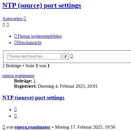
NTP (source) port settings
Antworten
Thema weiterempfehlen
Druckansicht
Erweiterte
Suche
Suche
2 Beiträge • Seite
1
von
1
emerg.reanimator
Beiträge:
1
Registriert:
Dienstag 4. Februar 2025, 20:01
NTP (source) port settings
Melden
Zitieren
Beitrag
von
emerg.reanimator
»
Montag 17. Februar 2025, 19:56