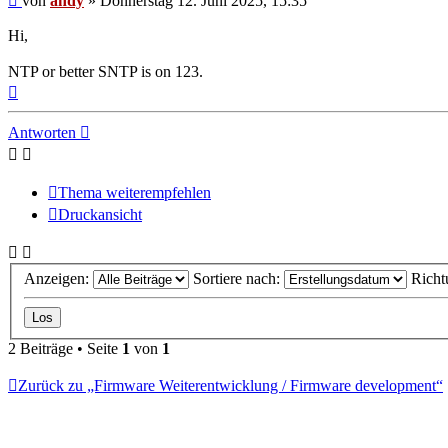
von
andy
»
Donnerstag 12. Juni 2025, 15:35
Hi,
NTP or better SNTP is on 123.
Nach
oben
Antworten
Thema weiterempfehlen
Druckansicht
Anzeigen:
Sortiere nach:
Richt
2 Beiträge • Seite
1
von
1
Zurück zu „Firmware Weiterentwicklung / Firmware development“