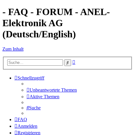
- FAQ - FORUM - ANEL-
Elektronik AG
(Deutsch/English)
Zum Inhalt
Erweiterte
Suche
Suche
Schnellzugriff
Unbeantwortete Themen
Aktive Themen
Suche
FAQ
Anmelden
Registrieren