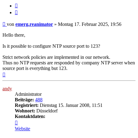
Melden
Zitieren
Beitrag
von
emerg.reanimator
»
Montag 17. Februar 2025, 19:56
Hello there,
Is it possible to configure NTP source port to 123?
Strict network policies are implemented in our network.
Thus no NTP requests are responded by company NTP server when
source port is everything but 123.
Nach
oben
andy
Administrator
Beiträge:
488
Registriert:
Dienstag 15. Januar 2008, 11:51
Wohnort:
Düsseldorf
Kontaktdaten:
Kontaktdaten
von
Website
andy