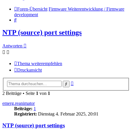
Foren-Übersicht
Firmware Weiterentwicklung / Firmware
development
Suche
NTP (source) port settings
Antworten
Thema weiterempfehlen
Druckansicht
Erweiterte
Suche
Suche
2 Beiträge • Seite
1
von
1
emerg.reanimator
Beiträge:
1
Registriert:
Dienstag 4. Februar 2025, 20:01
NTP (source) port settings