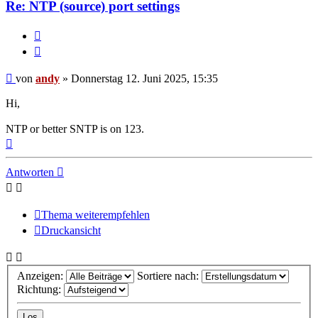
Re: NTP (source) port settings
Melden
Zitieren
Beitrag
von
andy
»
Donnerstag 12. Juni 2025, 15:35
Hi,
NTP or better SNTP is on 123.
Nach
oben
Antworten
Thema weiterempfehlen
Druckansicht
Anzeigen:
Sortiere nach:
Richtung: