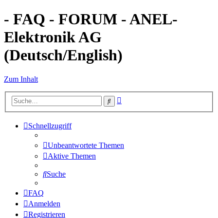
- FAQ - FORUM - ANEL-
Elektronik AG
(Deutsch/English)
Zum Inhalt
Erweiterte
Suche
Suche
Schnellzugriff
Unbeantwortete Themen
Aktive Themen
Suche
FAQ
Anmelden
Registrieren