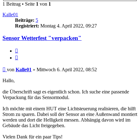
1 Beitrag • Seite
1
von
1
Kalle01
Beiträge:
5
Registriert:
Montag 4. April 2022, 09:27
Sensor Wetterfest "verpacken"
Melden
Zitieren
Beitrag
von
Kalle01
»
Mittwoch 6. April 2022, 08:52
Hallo,
die Überschrift sagt es eigentlich schon. Ich suche eine passende
Verpackung für das Sensormodul.
Ich möchte mit einem HUT eine Lichtsteuerung realisieren, die hilft
Strom zu sparen. Dabei soll der Sensor an eine Außenwand montiert
werden und dort die Helligkeit messen. Abhängig davon wird im
Gebäude das Licht freigegeben.
Vielen Dank für ein paar Tips!