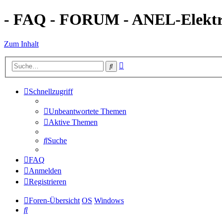
- FAQ - FORUM - ANEL-Elektro
Zum Inhalt
Erweiterte
Suche
Suche
Schnellzugriff
Unbeantwortete Themen
Aktive Themen
Suche
FAQ
Anmelden
Registrieren
Foren-Übersicht
OS
Windows
Suche