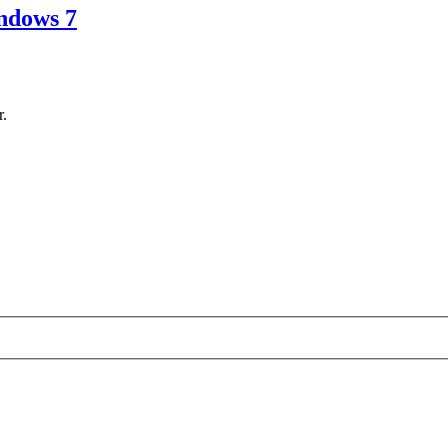
ndows 7
.