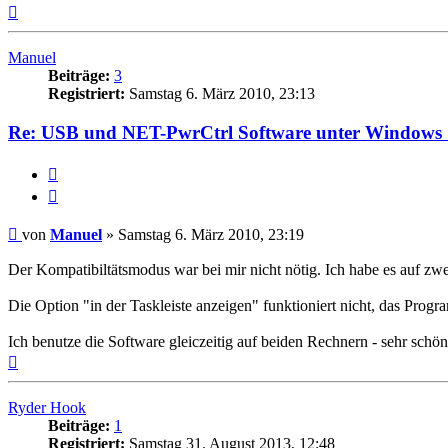
Nach
oben
Manuel
Beiträge:
3
Registriert:
Samstag 6. März 2010, 23:13
Re: USB und NET-PwrCtrl Software unter Windows 
Melden
Zitieren
Beitrag
von
Manuel
»
Samstag 6. März 2010, 23:19
Der Kompatibiltätsmodus war bei mir nicht nötig. Ich habe es auf z
Die Option "in der Taskleiste anzeigen" funktioniert nicht, das Prog
Ich benutze die Software gleiczeitig auf beiden Rechnern - sehr schön
Nach
oben
Ryder Hook
Beiträge:
1
Registriert:
Samstag 31. August 2013, 12:48