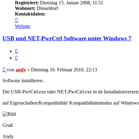
Registriert:
Dienstag 15. Januar 2008, 11:51
Wohnort:
Düsseldorf
Kontaktdaten:
Kontaktdaten
von
Website
andy
USB und NET-PwrCtrl Software unter Windows 7
Melden
Zitieren
Beitrag
von
andy
»
Dienstag 16. Februar 2010, 22:13
Software installieren.
Die USB-PwrCtrl.exe oder NET-PwrCtrl.exe in de Installationverzei
auf Eigenschaften/Kompatibilität/ Kompatibilitätsmodus auf Window
Gruß
Andy