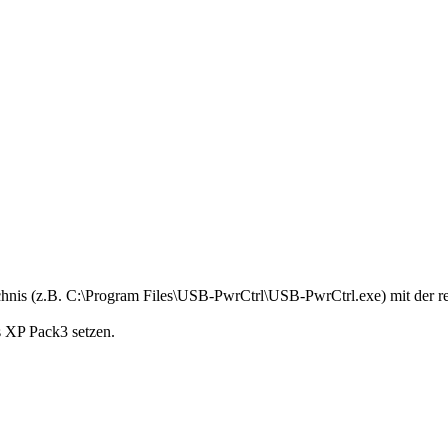
chnis (z.B. C:\Program Files\USB-PwrCtrl\USB-PwrCtrl.exe) mit der r
s XP Pack3 setzen.