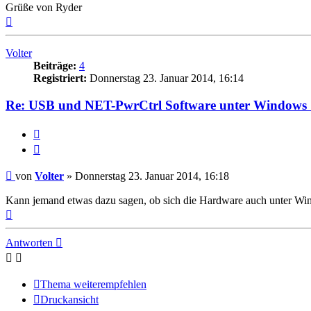
Grüße von Ryder
Nach
oben
Volter
Beiträge:
4
Registriert:
Donnerstag 23. Januar 2014, 16:14
Re: USB und NET-PwrCtrl Software unter Windows 
Melden
Zitieren
Beitrag
von
Volter
»
Donnerstag 23. Januar 2014, 16:18
Kann jemand etwas dazu sagen, ob sich die Hardware auch unter Wind
Nach
oben
Antworten
Thema weiterempfehlen
Druckansicht