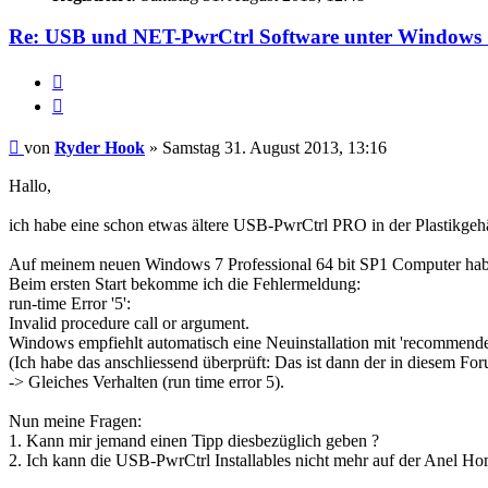
Re: USB und NET-PwrCtrl Software unter Windows 
Melden
Zitieren
Beitrag
von
Ryder Hook
»
Samstag 31. August 2013, 13:16
Hallo,
ich habe eine schon etwas ältere USB-PwrCtrl PRO in der Plastikgeh
Auf meinem neuen Windows 7 Professional 64 bit SP1 Computer habe
Beim ersten Start bekomme ich die Fehlermeldung:
run-time Error '5':
Invalid procedure call or argument.
Windows empfiehlt automatisch eine Neuinstallation mit 'recommende
(Ich habe das anschliessend überprüft: Das ist dann der in diesem
-> Gleiches Verhalten (run time error 5).
Nun meine Fragen:
1. Kann mir jemand einen Tipp diesbezüglich geben ?
2. Ich kann die USB-PwrCtrl Installables nicht mehr auf der Anel Ho