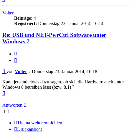
oben
Volter
Beiträge:
4
Registriert:
Donnerstag 23. Januar 2014, 16:14
Re: USB und NET-PwrCtrl Software unter
Windows 7
Melden
Zitieren
Beitrag
von
Volter
»
Donnerstag 23. Januar 2014, 16:18
Kann jemand etwas dazu sagen, ob sich die Hardware auch unter
Windows 8 betreiben lässt (bzw. 8.1) ?
Nach
oben
Antworten
Thema weiterempfehlen
Druckansicht