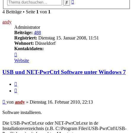
Erweiterte
Suche
Suche
4 Beiträge • Seite
1
von
1
andy
Administrator
Beiträge:
488
Registriert:
Dienstag 15. Januar 2008, 11:51
Wohnort:
Düsseldorf
Kontaktdaten:
Kontaktdaten
von
Website
andy
USB und NET-PwrCtrl Software unter Windows 7
Melden
Zitieren
Beitrag
von
andy
»
Dienstag 16. Februar 2010, 22:13
Software installieren.
Die USB-PwrCtrl.exe oder NET-PwrCtrl.exe in de
Installationverzeichnis (z.B. C:\Program Files\USB-PwrCtrl\USB-