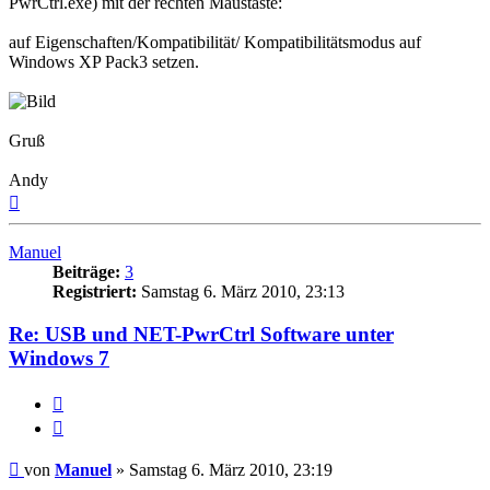
PwrCtrl.exe) mit der rechten Maustaste:
auf Eigenschaften/Kompatibilität/ Kompatibilitätsmodus auf
Windows XP Pack3 setzen.
Gruß
Andy
Nach
oben
Manuel
Beiträge:
3
Registriert:
Samstag 6. März 2010, 23:13
Re: USB und NET-PwrCtrl Software unter
Windows 7
Melden
Zitieren
Beitrag
von
Manuel
»
Samstag 6. März 2010, 23:19