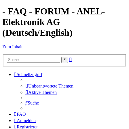
- FAQ - FORUM - ANEL-
Elektronik AG
(Deutsch/English)
Zum Inhalt
Erweiterte
Suche
Suche
Schnellzugriff
Unbeantwortete Themen
Aktive Themen
Suche
FAQ
Anmelden
Registrieren