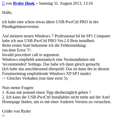
Beitrag
von
Ryder Hook
»
Samstag 31. August 2013, 13:16
Hallo,
ich habe eine schon etwas ältere USB-PwrCtrl PRO in der
Plastikgehäuseversion.
Auf meinem neuen Windows 7 Professional 64 bit SP1 Computer
habe ich nun USB-PwrCtrl PRO Ver.2.0 Beta installiert.
Beim ersten Start bekomme ich die Fehlermeldung:
run-time Error '5':
Invalid procedure call or argument.
Windows empfiehlt automatisch eine Neuinstallation mit
'recommended' Settings. Das habe ich dann gleich gemacht.
(Ich habe das anschliessend überprüft: Das ist dann der in diesem
Forumseintrag empfohlende Windows XP SP3 mode)
-> Gleiches Verhalten (run time error 5).
Nun meine Fragen:
1. Kann mir jemand einen Tipp diesbezüglich geben ?
2. Ich kann die USB-PwrCtrl Installables nicht mehr auf der Anel
Homepage finden, um es mit einer Anderen Version zu versuchen.
Grüße von Ryder
Nach