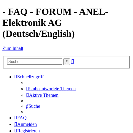
- FAQ - FORUM - ANEL-
Elektronik AG
(Deutsch/English)
Zum Inhalt
Erweiterte
Suche
Suche
Schnellzugriff
Unbeantwortete Themen
Aktive Themen
Suche
FAQ
Anmelden
Registrieren