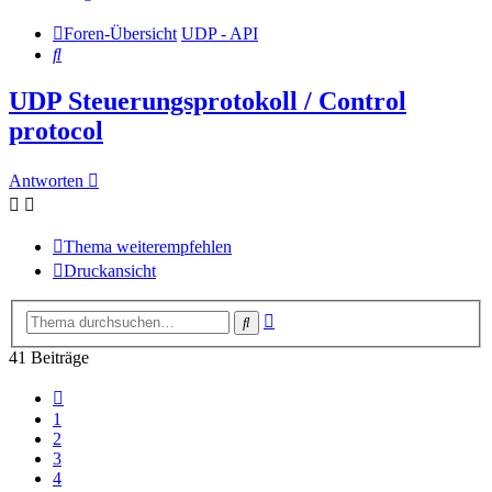
Foren-Übersicht
UDP - API
Suche
UDP Steuerungsprotokoll / Control
protocol
Antworten
Thema weiterempfehlen
Druckansicht
Erweiterte
Suche
Suche
41 Beiträge
Vorherige
1
2
3
4