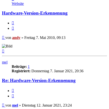
von
Website
andy
Hardware-Version-Erkennenung
Melden
Zitieren
Beitrag
von
andy
»
Freitag 7. Mai 2010, 09:13
Nach
oben
mel
Beiträge:
1
Registriert:
Donnerstag 7. Januar 2021, 20:36
Re: Hardware-Version-Erkennenung
Melden
Zitieren
Beitrag
von
mel
»
Dienstag 12. Januar 2021, 23:24