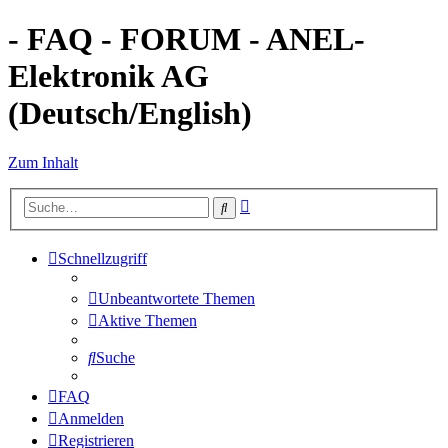
- FAQ - FORUM - ANEL-
Elektronik AG
(Deutsch/English)
Zum Inhalt
Erweiterte
Suche
Suche
Schnellzugriff
Unbeantwortete Themen
Aktive Themen
Suche
FAQ
Anmelden
Registrieren