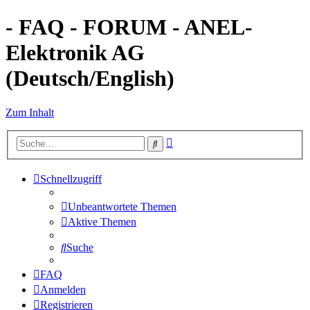
- FAQ - FORUM - ANEL-
Elektronik AG
(Deutsch/English)
Zum Inhalt
Erweiterte
Suche
Suche
Schnellzugriff
Unbeantwortete Themen
Aktive Themen
Suche
FAQ
Anmelden
Registrieren