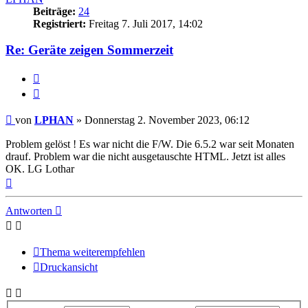
Beiträge:
24
Registriert:
Freitag 7. Juli 2017, 14:02
Re: Geräte zeigen Sommerzeit
Melden
Zitieren
Beitrag
von
LPHAN
»
Donnerstag 2. November 2023, 06:12
Problem gelöst ! Es war nicht die F/W. Die 6.5.2 war seit Monaten
drauf. Problem war die nicht ausgetauschte HTML. Jetzt ist alles
OK. LG Lothar
Nach
oben
Antworten
Thema weiterempfehlen
Druckansicht