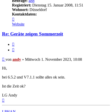
Beiträge:
488
Registriert:
Dienstag 15. Januar 2008, 11:51
Wohnort:
Düsseldorf
Kontaktdaten:
Kontaktdaten
von
Website
andy
Re: Geräte zeigen Sommerzeit
Melden
Zitieren
Beitrag
von
andy
»
Mittwoch 1. November 2023, 10:08
Hi,
bei 6.5.2 und V7.1.1 sollte alles ok sein.
Ist die Zeit ok?
LG Andy
Nach
oben
LPHAN