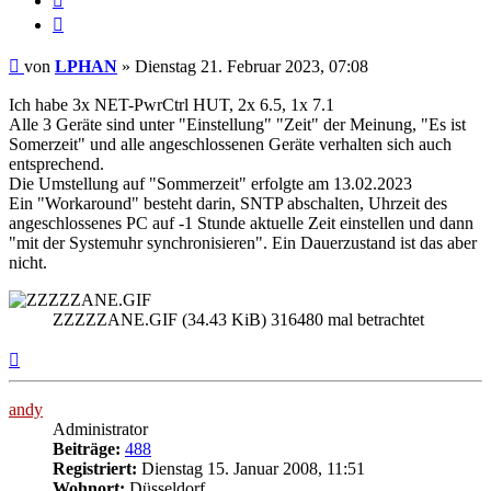
Zitieren
Beitrag
von
LPHAN
»
Dienstag 21. Februar 2023, 07:08
Ich habe 3x NET-PwrCtrl HUT, 2x 6.5, 1x 7.1
Alle 3 Geräte sind unter "Einstellung" "Zeit" der Meinung, "Es ist
Somerzeit" und alle angeschlossenen Geräte verhalten sich auch
entsprechend.
Die Umstellung auf "Sommerzeit" erfolgte am 13.02.2023
Ein "Workaround" besteht darin, SNTP abschalten, Uhrzeit des
angeschlossenes PC auf -1 Stunde aktuelle Zeit einstellen und dann
"mit der Systemuhr synchronisieren". Ein Dauerzustand ist das aber
nicht.
ZZZZZANE.GIF (34.43 KiB) 316480 mal betrachtet
Nach
oben
andy
Administrator
Beiträge:
488
Registriert:
Dienstag 15. Januar 2008, 11:51
Wohnort:
Düsseldorf