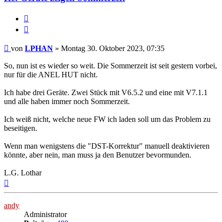
Melden
Zitieren
Beitrag
von
LPHAN
»
Montag 30. Oktober 2023, 07:35
So, nun ist es wieder so weit. Die Sommerzeit ist seit gestern vorbei,
nur für die ANEL HUT nicht.
Ich habe drei Geräte. Zwei Stück mit V6.5.2 und eine mit V7.1.1
und alle haben immer noch Sommerzeit.
Ich weiß nicht, welche neue FW ich laden soll um das Problem zu
beseitigen.
Wenn man wenigstens die "DST-Korrektur" manuell deaktivieren
könnte, aber nein, man muss ja den Benutzer bevormunden.
L.G. Lothar
Nach
oben
andy
Administrator