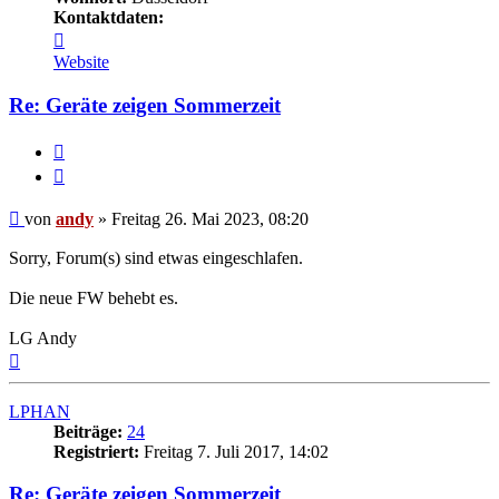
Kontaktdaten:
Kontaktdaten
von
Website
andy
Re: Geräte zeigen Sommerzeit
Melden
Zitieren
Beitrag
von
andy
»
Freitag 26. Mai 2023, 08:20
Sorry, Forum(s) sind etwas eingeschlafen.
Die neue FW behebt es.
LG Andy
Nach
oben
LPHAN
Beiträge:
24
Registriert:
Freitag 7. Juli 2017, 14:02
Re: Geräte zeigen Sommerzeit