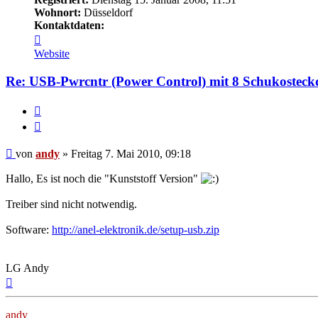
Wohnort:
Düsseldorf
Kontaktdaten:
Kontaktdaten
von
Website
andy
Re: USB-Pwrcntr (Power Control) mit 8 Schukosteck
Melden
Zitieren
Beitrag
von
andy
»
Freitag 7. Mai 2010, 09:18
Hallo, Es ist noch die "Kunststoff Version"
Treiber sind nicht notwendig.
Software:
http://anel-elektronik.de/setup-usb.zip
LG Andy
Nach
oben
andy