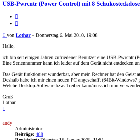
USB-Pwrcntr (Power Control) mit 8 Schukosteckdos
Melden
Zitieren
Beitrag
von
Lothar
»
Donnerstag 6. Mai 2010, 19:08
Hallo,
ich bin seit einigen Jahren zufriedener Benutzer eine USB-Pwrcntr (
Eine Seriennummer kann ich leider auf dem Gerät nicht entdecken und
Das Gerät funktioniert wunderbar, aber mein Rechner hat den Geist 
Deshalb habe ich mir einen neuen PC angeschafft (64Bit-Windows7 p
Welche Desktop-Software bzw. Treiber kann/muss ich nun verwende
Gruß
Lothar
Nach
oben
andy
Administrator
Beiträge:
488
Registriert:
Dienstag 15. Januar 2008, 11:51