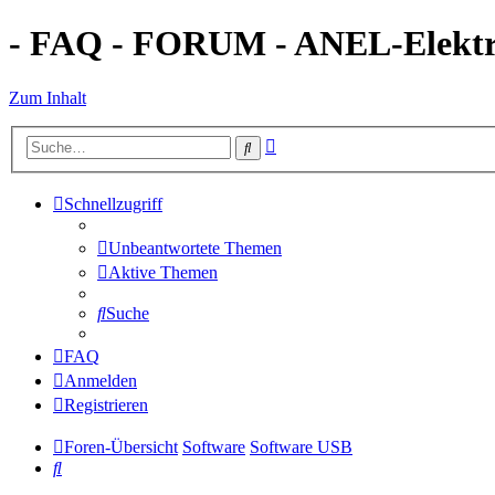
- FAQ - FORUM - ANEL-Elektro
Zum Inhalt
Erweiterte
Suche
Suche
Schnellzugriff
Unbeantwortete Themen
Aktive Themen
Suche
FAQ
Anmelden
Registrieren
Foren-Übersicht
Software
Software USB
Suche