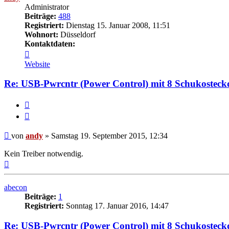
Administrator
Beiträge:
488
Registriert:
Dienstag 15. Januar 2008, 11:51
Wohnort:
Düsseldorf
Kontaktdaten:
Kontaktdaten
von
Website
andy
Re: USB-Pwrcntr (Power Control) mit 8 Schukosteck
Melden
Zitieren
Beitrag
von
andy
»
Samstag 19. September 2015, 12:34
Kein Treiber notwendig.
Nach
oben
abecon
Beiträge:
1
Registriert:
Sonntag 17. Januar 2016, 14:47
Re: USB-Pwrcntr (Power Control) mit 8 Schukosteck