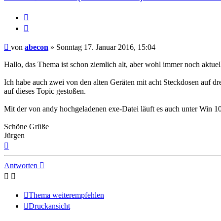
Melden
Zitieren
Beitrag
von
abecon
»
Sonntag 17. Januar 2016, 15:04
Hallo, das Thema ist schon ziemlich alt, aber wohl immer noch aktuel
Ich habe auch zwei von den alten Geräten mit acht Steckdosen auf dre
auf dieses Topic gestoßen.
Mit der von andy hochgeladenen exe-Datei läuft es auch unter Win 1
Schöne Grüße
Jürgen
Nach
oben
Antworten
Thema weiterempfehlen
Druckansicht