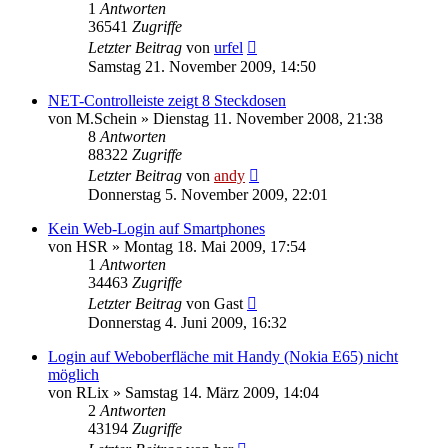
1
Antworten
36541
Zugriffe
Letzter Beitrag
von
urfel
Samstag 21. November 2009, 14:50
NET-Controlleiste zeigt 8 Steckdosen
von
M.Schein
» Dienstag 11. November 2008, 21:38
8
Antworten
88322
Zugriffe
Letzter Beitrag
von
andy
Donnerstag 5. November 2009, 22:01
Kein Web-Login auf Smartphones
von
HSR
» Montag 18. Mai 2009, 17:54
1
Antworten
34463
Zugriffe
Letzter Beitrag
von
Gast
Donnerstag 4. Juni 2009, 16:32
Login auf Weboberfläche mit Handy (Nokia E65) nicht
möglich
von
RLix
» Samstag 14. März 2009, 14:04
2
Antworten
43194
Zugriffe