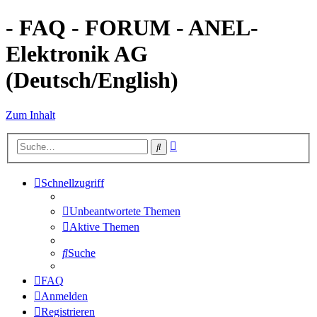
- FAQ - FORUM - ANEL-
Elektronik AG
(Deutsch/English)
Zum Inhalt
Erweiterte
Suche
Suche
Schnellzugriff
Unbeantwortete Themen
Aktive Themen
Suche
FAQ
Anmelden
Registrieren