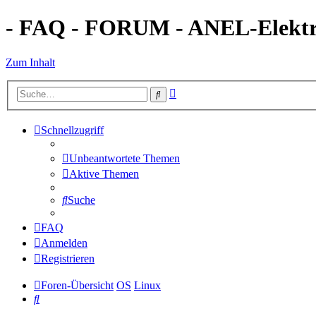
- FAQ - FORUM - ANEL-Elektro
Zum Inhalt
Erweiterte
Suche
Suche
Schnellzugriff
Unbeantwortete Themen
Aktive Themen
Suche
FAQ
Anmelden
Registrieren
Foren-Übersicht
OS
Linux
Suche