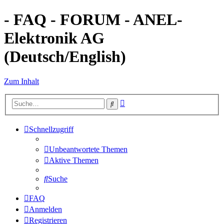
- FAQ - FORUM - ANEL-
Elektronik AG
(Deutsch/English)
Zum Inhalt
Erweiterte
Suche
Suche
Schnellzugriff
Unbeantwortete Themen
Aktive Themen
Suche
FAQ
Anmelden
Registrieren