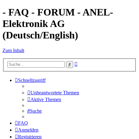
- FAQ - FORUM - ANEL-
Elektronik AG
(Deutsch/English)
Zum Inhalt
Erweiterte
Suche
Suche
Schnellzugriff
Unbeantwortete Themen
Aktive Themen
Suche
FAQ
Anmelden
Registrieren