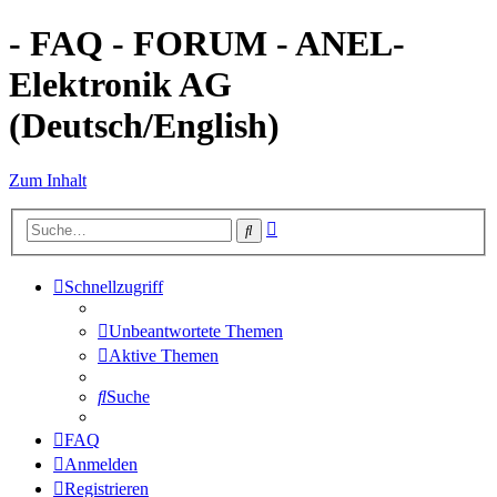
- FAQ - FORUM - ANEL-
Elektronik AG
(Deutsch/English)
Zum Inhalt
Erweiterte
Suche
Suche
Schnellzugriff
Unbeantwortete Themen
Aktive Themen
Suche
FAQ
Anmelden
Registrieren