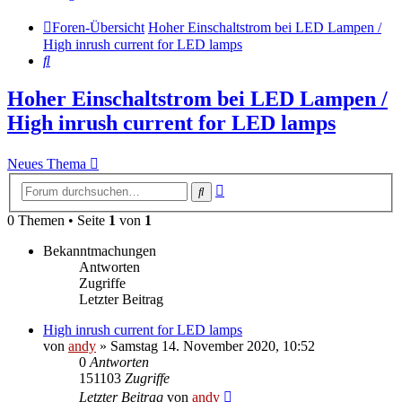
Foren-Übersicht
Hoher Einschaltstrom bei LED Lampen /
High inrush current for LED lamps
Suche
Hoher Einschaltstrom bei LED Lampen /
High inrush current for LED lamps
Neues Thema
Erweiterte
Suche
Suche
0 Themen • Seite
1
von
1
Bekanntmachungen
Antworten
Zugriffe
Letzter Beitrag
High inrush current for LED lamps
von
andy
» Samstag 14. November 2020, 10:52
0
Antworten
151103
Zugriffe
Letzter Beitrag
von
andy