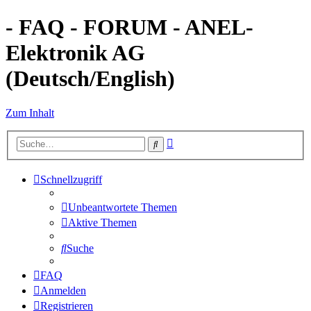
- FAQ - FORUM - ANEL-
Elektronik AG
(Deutsch/English)
Zum Inhalt
Erweiterte
Suche
Suche
Schnellzugriff
Unbeantwortete Themen
Aktive Themen
Suche
FAQ
Anmelden
Registrieren