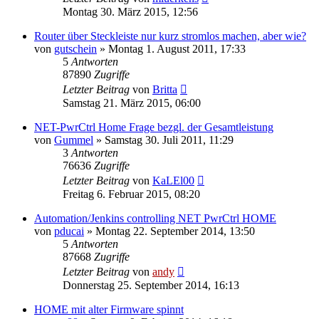
Montag 30. März 2015, 12:56
Router über Steckleiste nur kurz stromlos machen, aber wie?
von
gutschein
» Montag 1. August 2011, 17:33
5
Antworten
87890
Zugriffe
Letzter Beitrag
von
Britta
Samstag 21. März 2015, 06:00
NET-PwrCtrl Home Frage bezgl. der Gesamtleistung
von
Gummel
» Samstag 30. Juli 2011, 11:29
3
Antworten
76636
Zugriffe
Letzter Beitrag
von
KaLEl00
Freitag 6. Februar 2015, 08:20
Automation/Jenkins controlling NET PwrCtrl HOME
von
pducai
» Montag 22. September 2014, 13:50
5
Antworten
87668
Zugriffe
Letzter Beitrag
von
andy
Donnerstag 25. September 2014, 16:13
HOME mit alter Firmware spinnt