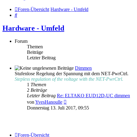
Foren-Übersicht
Hardware - Umfeld
Suche
Hardware - Umfeld
Forum
Themen
Beiträge
Letzter Beitrag
Dimmen
Stufenlose Regelung der Spannung mit dem NET-PwrCtrl.
Stepless regulation of the voltage with the NET-PwrCtrl.
1
Themen
2
Beiträge
Letzter Beitrag
Re: ELTAKO EUD12D-UC dimmen
Neuester
von
YvesHanoulle
Beitrag
Donnerstag 13. Juli 2017, 09:55
Foren-Übersicht