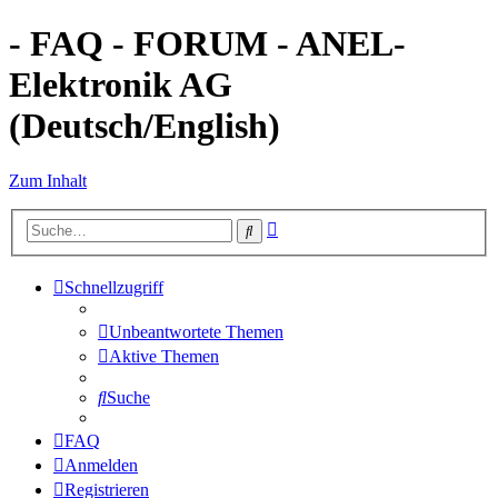
- FAQ - FORUM - ANEL-
Elektronik AG
(Deutsch/English)
Zum Inhalt
Erweiterte
Suche
Suche
Schnellzugriff
Unbeantwortete Themen
Aktive Themen
Suche
FAQ
Anmelden
Registrieren