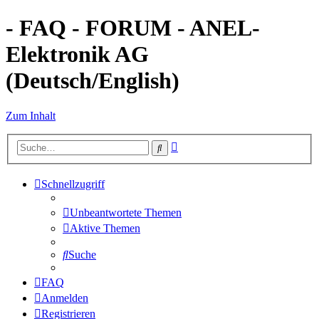
- FAQ - FORUM - ANEL-
Elektronik AG
(Deutsch/English)
Zum Inhalt
Erweiterte
Suche
Suche
Schnellzugriff
Unbeantwortete Themen
Aktive Themen
Suche
FAQ
Anmelden
Registrieren