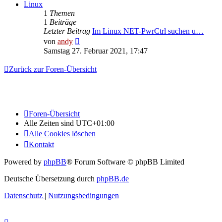
Linux
1
Themen
1
Beiträge
Letzter Beitrag
Im Linux NET-PwrCtrl suchen u…
Neuester
von
andy
Beitrag
Samstag 27. Februar 2021, 17:47
Zurück zur Foren-Übersicht
Foren-Übersicht
Alle Zeiten sind
UTC+01:00
Alle Cookies löschen
Kontakt
Powered by
phpBB
® Forum Software © phpBB Limited
Deutsche Übersetzung durch
phpBB.de
Datenschutz
|
Nutzungsbedingungen