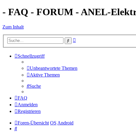
- FAQ - FORUM - ANEL-Elektro
Zum Inhalt
Erweiterte
Suche
Suche
Schnellzugriff
Unbeantwortete Themen
Aktive Themen
Suche
FAQ
Anmelden
Registrieren
Foren-Übersicht
OS
Android
Suche