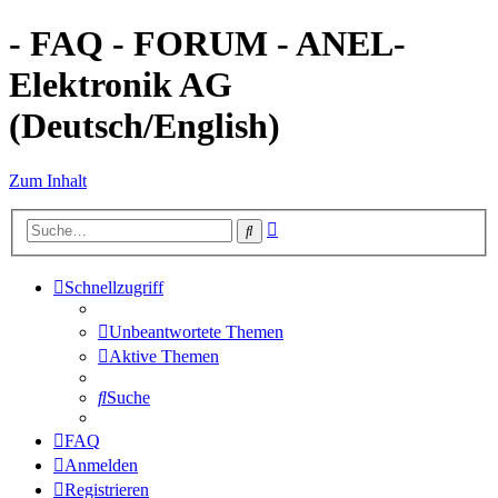
- FAQ - FORUM - ANEL-
Elektronik AG
(Deutsch/English)
Zum Inhalt
Erweiterte
Suche
Suche
Schnellzugriff
Unbeantwortete Themen
Aktive Themen
Suche
FAQ
Anmelden
Registrieren