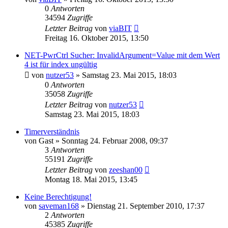
0
Antworten
34594
Zugriffe
Letzter Beitrag
von
viaBIT
Freitag 16. Oktober 2015, 13:50
NET-PwrCtrl Sucher: InvalidArgument=Value mit dem Wert
4 ist für index ungültig
von
nutzer53
» Samstag 23. Mai 2015, 18:03
0
Antworten
35058
Zugriffe
Letzter Beitrag
von
nutzer53
Samstag 23. Mai 2015, 18:03
Timerverständnis
von
Gast
» Sonntag 24. Februar 2008, 09:37
3
Antworten
55191
Zugriffe
Letzter Beitrag
von
zeeshan00
Montag 18. Mai 2015, 13:45
Keine Berechtigung!
von
saveman168
» Dienstag 21. September 2010, 17:37
2
Antworten
45385
Zugriffe