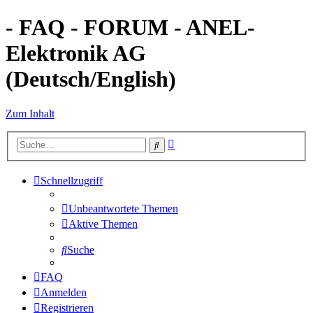
- FAQ - FORUM - ANEL-
Elektronik AG
(Deutsch/English)
Zum Inhalt
Erweiterte
Suche
Suche
Schnellzugriff
Unbeantwortete Themen
Aktive Themen
Suche
FAQ
Anmelden
Registrieren