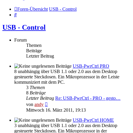
Foren-Übersicht
USB - Control
Suche
USB - Control
Forum
Themen
Beiträge
Letzter Beitrag
USB-PwrCtrl PRO
8 unabhängig über USB 1.1 oder 2.0 aus dem Desktop
gesteuerte Steckdosen. Ein Mikroprozessor in der Leiste
kommuniziert mit dem PC.
3
Themen
8
Beiträge
Letzter Beitrag
Re: USB-PwrCtrl - PRO - gesto…
Neuester
von
andy
Beitrag
Mittwoch 16. März 2011, 19:13
USB-PwrCtrl HOME
3 unabhängig über USB 1.1 oder 2.0 aus dem Desktop
gesteuerte Steckdosen. Ein Mikroprozessor in der