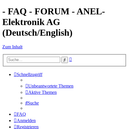
- FAQ - FORUM - ANEL-
Elektronik AG
(Deutsch/English)
Zum Inhalt
Erweiterte
Suche
Suche
Schnellzugriff
Unbeantwortete Themen
Aktive Themen
Suche
FAQ
Anmelden
Registrieren