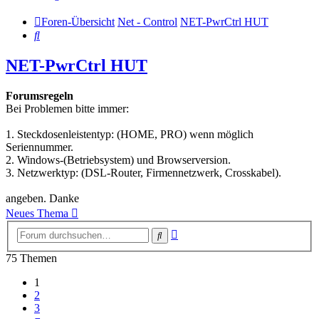
Foren-Übersicht
Net - Control
NET-PwrCtrl HUT
Suche
NET-PwrCtrl HUT
Forumsregeln
Bei Problemen bitte immer:
1. Steckdosenleistentyp: (HOME, PRO) wenn möglich
Seriennummer.
2. Windows-(Betriebsystem) und Browserversion.
3. Netzwerktyp: (DSL-Router, Firmennetzwerk, Crosskabel).
angeben. Danke
Neues Thema
Erweiterte
Suche
Suche
75 Themen
1
2
3