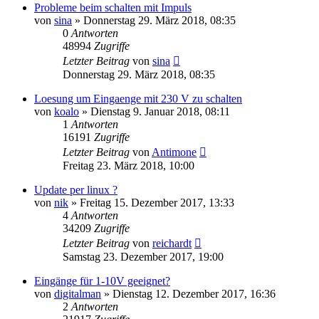
Probleme beim schalten mit Impuls
von
sina
» Donnerstag 29. März 2018, 08:35
0
Antworten
48994
Zugriffe
Letzter Beitrag
von
sina
Donnerstag 29. März 2018, 08:35
Loesung um Eingaenge mit 230 V zu schalten
von
koalo
» Dienstag 9. Januar 2018, 08:11
1
Antworten
16191
Zugriffe
Letzter Beitrag
von
Antimone
Freitag 23. März 2018, 10:00
Update per linux ?
von
nik
» Freitag 15. Dezember 2017, 13:33
4
Antworten
34209
Zugriffe
Letzter Beitrag
von
reichardt
Samstag 23. Dezember 2017, 19:00
Eingänge für 1-10V geeignet?
von
digitalman
» Dienstag 12. Dezember 2017, 16:36
2
Antworten