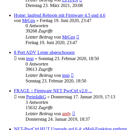
Dienstag 23. März 2021, 20:08
Home: laufend Reboots mit Firmware 4.5 und 4.6
von
MrGps
» Freitag 19. Juni 2020, 23:47
0
Antworten
39268
Zugriffe
Letzter Beitrag
von
MrGps
Freitag 19. Juni 2020, 23:47
8 Port ADV Leiste abgeschossen
von
insp
» Sonntag 23. Februar 2020, 18:50
0
Antworten
39613
Zugriffe
Letzter Beitrag
von
insp
Sonntag 23. Februar 2020, 18:50
FRAGE :: Firmware NET PwrCtrl v2.0 ...
von
PreinfalkG
» Donnerstag 17. Januar 2019, 17:13
3
Antworten
15632
Zugriffe
Letzter Beitrag
von
andy
Donnerstag 24. Januar 2019, 18:37
NET-PwrCtrl HUT Upgrade auf 6.4: eMail-Funktion entfernt