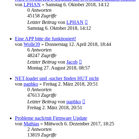
von
LPHAN
» Samstag 6. Oktober 2018, 14:12
0
Antworten
45158
Zugriffe
Letzter Beitrag
von
LPHAN
Samstag 6. Oktober 2018, 14:12
Eine APP bitte die funktioniert!
von
Wolle39
» Donnerstag 12. April 2018, 18:44
6
Antworten
48247
Zugriffe
Letzter Beitrag
von
Jacob
Montag 27. August 2018, 08:57
NET-loader und -sucher finden HUT nicht
von
paphko
» Freitag 2. März 2018, 20:51
0
Antworten
47613
Zugriffe
Letzter Beitrag
von
paphko
Freitag 2. März 2018, 20:51
Probleme nach/mit Firmware Update
von
Mathias
» Mittwoch 6. Dezember 2017, 18:25
2
Antworten
13819
Zugriffe