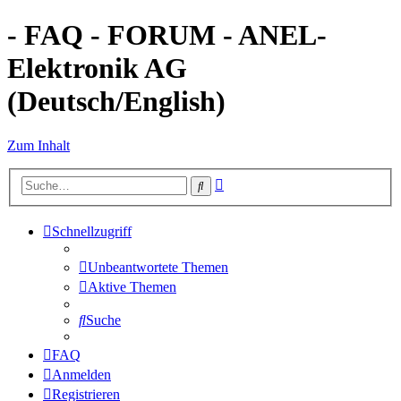
- FAQ - FORUM - ANEL-
Elektronik AG
(Deutsch/English)
Zum Inhalt
Erweiterte
Suche
Suche
Schnellzugriff
Unbeantwortete Themen
Aktive Themen
Suche
FAQ
Anmelden
Registrieren