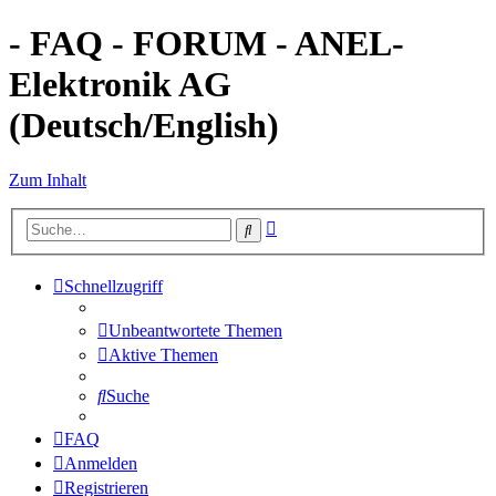
- FAQ - FORUM - ANEL-
Elektronik AG
(Deutsch/English)
Zum Inhalt
Erweiterte
Suche
Suche
Schnellzugriff
Unbeantwortete Themen
Aktive Themen
Suche
FAQ
Anmelden
Registrieren