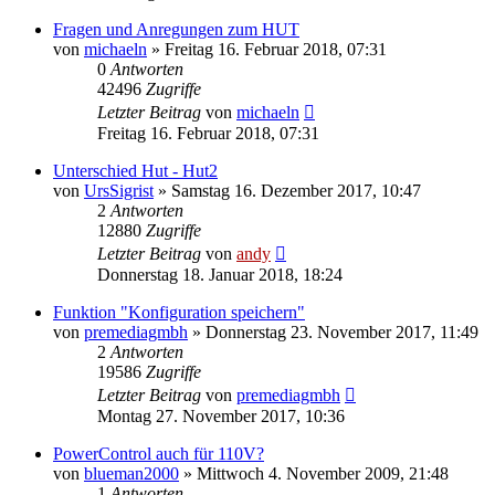
Fragen und Anregungen zum HUT
von
michaeln
» Freitag 16. Februar 2018, 07:31
0
Antworten
42496
Zugriffe
Letzter Beitrag
von
michaeln
Freitag 16. Februar 2018, 07:31
Unterschied Hut - Hut2
von
UrsSigrist
» Samstag 16. Dezember 2017, 10:47
2
Antworten
12880
Zugriffe
Letzter Beitrag
von
andy
Donnerstag 18. Januar 2018, 18:24
Funktion "Konfiguration speichern"
von
premediagmbh
» Donnerstag 23. November 2017, 11:49
2
Antworten
19586
Zugriffe
Letzter Beitrag
von
premediagmbh
Montag 27. November 2017, 10:36
PowerControl auch für 110V?
von
blueman2000
» Mittwoch 4. November 2009, 21:48
1
Antworten