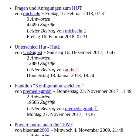
Fragen und Anregungen zum HUT
von
michaeln
» Freitag 16. Februar 2018, 07:31
0
Antworten
42496
Zugriffe
Letzter Beitrag
von
michaeln
Freitag 16. Februar 2018, 07:31
Unterschied Hut - Hut2
von
UrsSigrist
» Samstag 16. Dezember 2017, 10:47
2
Antworten
12880
Zugriffe
Letzter Beitrag
von
andy
Donnerstag 18. Januar 2018, 18:24
Funktion "Konfiguration speichern"
von
premediagmbh
» Donnerstag 23. November 2017, 11:49
2
Antworten
19586
Zugriffe
Letzter Beitrag
von
premediagmbh
Montag 27. November 2017, 10:36
PowerControl auch für 110V?
von
blueman2000
» Mittwoch 4. November 2009, 21:48
1
Antworten