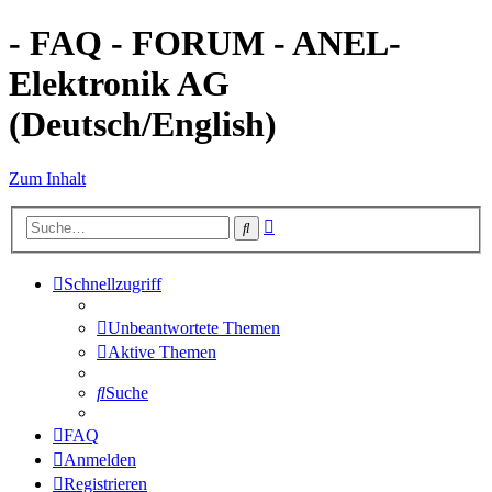
- FAQ - FORUM - ANEL-
Elektronik AG
(Deutsch/English)
Zum Inhalt
Erweiterte
Suche
Suche
Schnellzugriff
Unbeantwortete Themen
Aktive Themen
Suche
FAQ
Anmelden
Registrieren