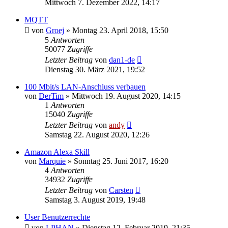
Mittwoch 7. Dezember 2022, 14:17
MQTT
von
Groej
» Montag 23. April 2018, 15:50
5
Antworten
50077
Zugriffe
Letzter Beitrag
von
dan1-de
Dienstag 30. März 2021, 19:52
100 Mbit/s LAN-Anschluss verbauen
von
DerTim
» Mittwoch 19. August 2020, 14:15
1
Antworten
15040
Zugriffe
Letzter Beitrag
von
andy
Samstag 22. August 2020, 12:26
Amazon Alexa Skill
von
Marquie
» Sonntag 25. Juni 2017, 16:20
4
Antworten
34932
Zugriffe
Letzter Beitrag
von
Carsten
Samstag 3. August 2019, 19:48
User Benutzerrechte
von
LPHAN
» Dienstag 12. Februar 2019, 21:35