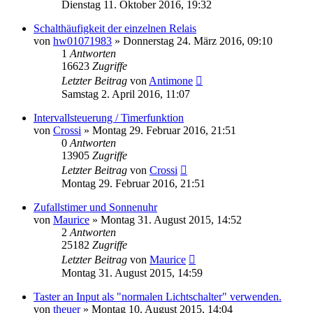
Dienstag 11. Oktober 2016, 19:32
Schalthäufigkeit der einzelnen Relais
von
hw01071983
» Donnerstag 24. März 2016, 09:10
1
Antworten
16623
Zugriffe
Letzter Beitrag
von
Antimone
Samstag 2. April 2016, 11:07
Intervallsteuerung / Timerfunktion
von
Crossi
» Montag 29. Februar 2016, 21:51
0
Antworten
13905
Zugriffe
Letzter Beitrag
von
Crossi
Montag 29. Februar 2016, 21:51
Zufallstimer und Sonnenuhr
von
Maurice
» Montag 31. August 2015, 14:52
2
Antworten
25182
Zugriffe
Letzter Beitrag
von
Maurice
Montag 31. August 2015, 14:59
Taster an Input als "normalen Lichtschalter" verwenden.
von
theuer
» Montag 10. August 2015, 14:04