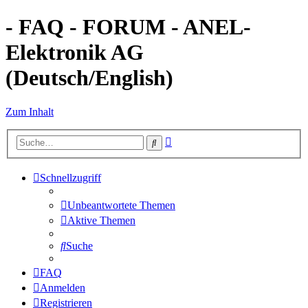
- FAQ - FORUM - ANEL-
Elektronik AG
(Deutsch/English)
Zum Inhalt
Erweiterte
Suche
Suche
Schnellzugriff
Unbeantwortete Themen
Aktive Themen
Suche
FAQ
Anmelden
Registrieren