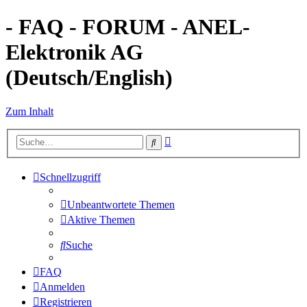
- FAQ - FORUM - ANEL-
Elektronik AG
(Deutsch/English)
Zum Inhalt
Erweiterte
Suche
Suche
Schnellzugriff
Unbeantwortete Themen
Aktive Themen
Suche
FAQ
Anmelden
Registrieren