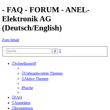
- FAQ - FORUM - ANEL-
Elektronik AG
(Deutsch/English)
Zum Inhalt
Erweiterte
Suche
Suche
Schnellzugriff
Unbeantwortete Themen
Aktive Themen
Suche
FAQ
Anmelden
Registrieren