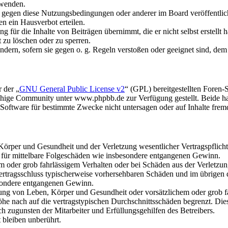
rwenden.
n gegen diese Nutzungsbedingungen oder anderer im Board veröffentli
n ein Hausverbot erteilen.
 für die Inhalte von Beiträgen übernimmt, die er nicht selbst erstellt 
t zu löschen oder zu sperren.
ändern, sofern sie gegen o. g. Regeln verstoßen oder geeignet sind, de
 der „
GNU General Public License v2
“ (GPL) bereitgestellten Fore
hige Community unter www.phpbb.de zur Verfügung gestellt. Beide hab
oftware für bestimmte Zwecke nicht untersagen oder auf Inhalte frem
rper und Gesundheit und der Verletzung wesentlicher Vertragspflichten
ch für mittelbare Folgeschäden wie insbesondere entgangenen Gewinn.
em oder grob fahrlässigem Verhalten oder bei Schäden aus der Verletz
i Vertragsschluss typischerweise vorhersehbaren Schäden und im übrigen
besondere entgangenen Gewinn.
ng von Leben, Körper und Gesundheit oder vorsätzlichem oder grob fah
e nach auf die vertragstypischen Durchschnittsschäden begrenzt. Dies
h zugunsten der Mitarbeiter und Erfüllungsgehilfen des Betreibers.
bleiben unberührt.