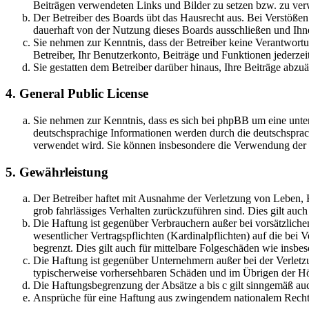
Beiträgen verwendeten Links und Bilder zu setzen bzw. zu ve
Der Betreiber des Boards übt das Hausrecht aus. Bei Verstöße
dauerhaft von der Nutzung dieses Boards ausschließen und Ihne
Sie nehmen zur Kenntnis, dass der Betreiber keine Verantwortung
Betreiber, Ihr Benutzerkonto, Beiträge und Funktionen jederzei
Sie gestatten dem Betreiber darüber hinaus, Ihre Beiträge abzu
4. General Public License
Sie nehmen zur Kenntnis, dass es sich bei phpBB um eine unter
deutschsprachige Informationen werden durch die deutschsprac
verwendet wird. Sie können insbesondere die Verwendung der S
5. Gewährleistung
Der Betreiber haftet mit Ausnahme der Verletzung von Leben, Kö
grob fahrlässiges Verhalten zurückzuführen sind. Dies gilt au
Die Haftung ist gegenüber Verbrauchern außer bei vorsätzlich
wesentlicher Vertragspflichten (Kardinalpflichten) auf die be
begrenzt. Dies gilt auch für mittelbare Folgeschäden wie ins
Die Haftung ist gegenüber Unternehmern außer bei der Verletzu
typischerweise vorhersehbaren Schäden und im Übrigen der Höh
Die Haftungsbegrenzung der Absätze a bis c gilt sinngemäß auc
Ansprüche für eine Haftung aus zwingendem nationalem Recht 