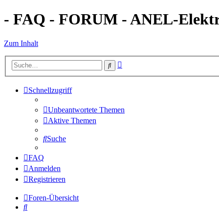
- FAQ - FORUM - ANEL-Elektro
Zum Inhalt
Erweiterte
Suche
Suche
Schnellzugriff
Unbeantwortete Themen
Aktive Themen
Suche
FAQ
Anmelden
Registrieren
Foren-Übersicht
Suche