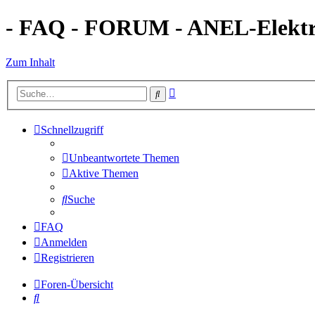
- FAQ - FORUM - ANEL-Elektro
Zum Inhalt
Erweiterte
Suche
Suche
Schnellzugriff
Unbeantwortete Themen
Aktive Themen
Suche
FAQ
Anmelden
Registrieren
Foren-Übersicht
Suche