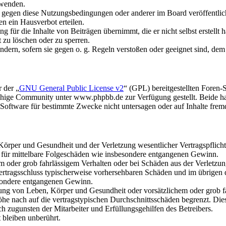
rwenden.
n gegen diese Nutzungsbedingungen oder anderer im Board veröffentli
n ein Hausverbot erteilen.
 für die Inhalte von Beiträgen übernimmt, die er nicht selbst erstellt 
t zu löschen oder zu sperren.
ändern, sofern sie gegen o. g. Regeln verstoßen oder geeignet sind, de
 der „
GNU General Public License v2
“ (GPL) bereitgestellten Fore
hige Community unter www.phpbb.de zur Verfügung gestellt. Beide hab
oftware für bestimmte Zwecke nicht untersagen oder auf Inhalte frem
rper und Gesundheit und der Verletzung wesentlicher Vertragspflichten
ch für mittelbare Folgeschäden wie insbesondere entgangenen Gewinn.
em oder grob fahrlässigem Verhalten oder bei Schäden aus der Verletz
i Vertragsschluss typischerweise vorhersehbaren Schäden und im übrigen
besondere entgangenen Gewinn.
ng von Leben, Körper und Gesundheit oder vorsätzlichem oder grob fah
e nach auf die vertragstypischen Durchschnittsschäden begrenzt. Dies
h zugunsten der Mitarbeiter und Erfüllungsgehilfen des Betreibers.
bleiben unberührt.