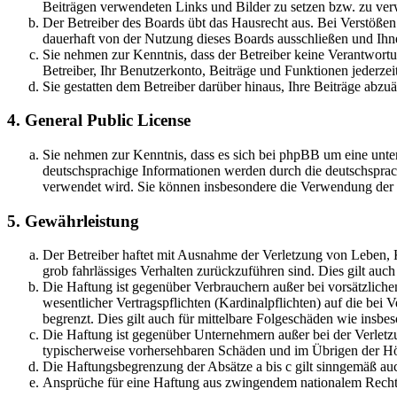
Beiträgen verwendeten Links und Bilder zu setzen bzw. zu ve
Der Betreiber des Boards übt das Hausrecht aus. Bei Verstöße
dauerhaft von der Nutzung dieses Boards ausschließen und Ihne
Sie nehmen zur Kenntnis, dass der Betreiber keine Verantwortung
Betreiber, Ihr Benutzerkonto, Beiträge und Funktionen jederzei
Sie gestatten dem Betreiber darüber hinaus, Ihre Beiträge abzu
4. General Public License
Sie nehmen zur Kenntnis, dass es sich bei phpBB um eine unter
deutschsprachige Informationen werden durch die deutschsprac
verwendet wird. Sie können insbesondere die Verwendung der S
5. Gewährleistung
Der Betreiber haftet mit Ausnahme der Verletzung von Leben, Kö
grob fahrlässiges Verhalten zurückzuführen sind. Dies gilt au
Die Haftung ist gegenüber Verbrauchern außer bei vorsätzlich
wesentlicher Vertragspflichten (Kardinalpflichten) auf die be
begrenzt. Dies gilt auch für mittelbare Folgeschäden wie ins
Die Haftung ist gegenüber Unternehmern außer bei der Verletzu
typischerweise vorhersehbaren Schäden und im Übrigen der Höh
Die Haftungsbegrenzung der Absätze a bis c gilt sinngemäß auc
Ansprüche für eine Haftung aus zwingendem nationalem Recht 