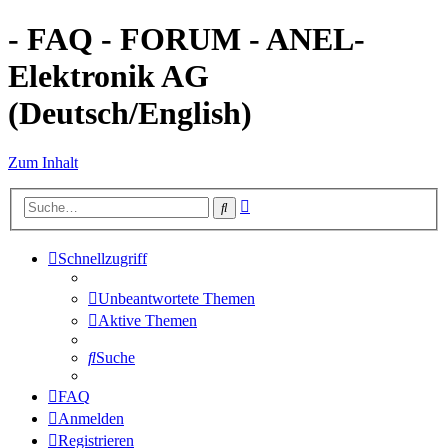
- FAQ - FORUM - ANEL-
Elektronik AG
(Deutsch/English)
Zum Inhalt
Erweiterte
Suche
Suche
Schnellzugriff
Unbeantwortete Themen
Aktive Themen
Suche
FAQ
Anmelden
Registrieren