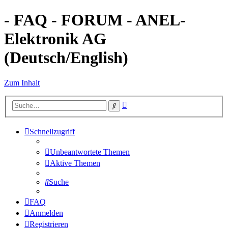
- FAQ - FORUM - ANEL-
Elektronik AG
(Deutsch/English)
Zum Inhalt
Erweiterte
Suche
Suche
Schnellzugriff
Unbeantwortete Themen
Aktive Themen
Suche
FAQ
Anmelden
Registrieren