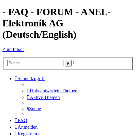
- FAQ - FORUM - ANEL-
Elektronik AG
(Deutsch/English)
Zum Inhalt
Erweiterte
Suche
Suche
Schnellzugriff
Unbeantwortete Themen
Aktive Themen
Suche
FAQ
Anmelden
Registrieren