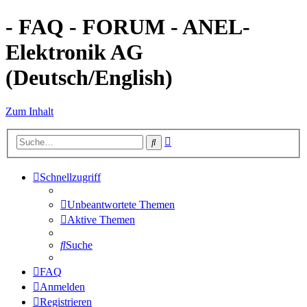
- FAQ - FORUM - ANEL-
Elektronik AG
(Deutsch/English)
Zum Inhalt
Erweiterte
Suche
Suche
Schnellzugriff
Unbeantwortete Themen
Aktive Themen
Suche
FAQ
Anmelden
Registrieren