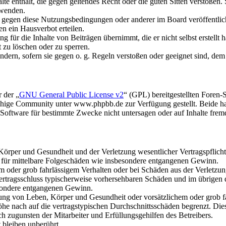
alte enthält, die gegen geltendes Recht oder die guten Sitten verstoßen.
rwenden.
n gegen diese Nutzungsbedingungen oder anderer im Board veröffentli
n ein Hausverbot erteilen.
 für die Inhalte von Beiträgen übernimmt, die er nicht selbst erstellt 
t zu löschen oder zu sperren.
ändern, sofern sie gegen o. g. Regeln verstoßen oder geeignet sind, de
 der „
GNU General Public License v2
“ (GPL) bereitgestellten Fore
hige Community unter www.phpbb.de zur Verfügung gestellt. Beide hab
oftware für bestimmte Zwecke nicht untersagen oder auf Inhalte frem
rper und Gesundheit und der Verletzung wesentlicher Vertragspflichten
ch für mittelbare Folgeschäden wie insbesondere entgangenen Gewinn.
em oder grob fahrlässigem Verhalten oder bei Schäden aus der Verletz
i Vertragsschluss typischerweise vorhersehbaren Schäden und im übrigen
besondere entgangenen Gewinn.
ng von Leben, Körper und Gesundheit oder vorsätzlichem oder grob fah
e nach auf die vertragstypischen Durchschnittsschäden begrenzt. Dies
h zugunsten der Mitarbeiter und Erfüllungsgehilfen des Betreibers.
bleiben unberührt.