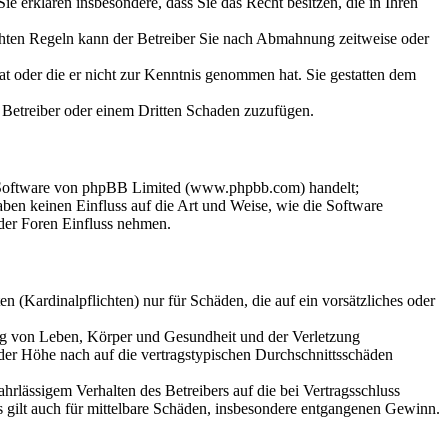
 Sie erklären insbesondere, dass Sie das Recht besitzen, die in Ihren
chten Regeln kann der Betreiber Sie nach Abmahnung zeitweise oder
hat oder die er nicht zur Kenntnis genommen hat. Sie gestatten dem
m Betreiber oder einem Dritten Schaden zuzufügen.
n-Software von phpBB Limited (www.phpbb.com) handelt;
en keinen Einfluss auf die Art und Weise, wie die Software
der Foren Einfluss nehmen.
 (Kardinalpflichten) nur für Schäden, die auf ein vorsätzliches oder
ung von Leben, Körper und Gesundheit und der Verletzung
 der Höhe nach auf die vertragstypischen Durchschnittsschäden
rlässigem Verhalten des Betreibers auf die bei Vertragsschluss
 gilt auch für mittelbare Schäden, insbesondere entgangenen Gewinn.