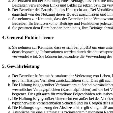
Sie erklären mit der Erstellung eines Beitrags, dass er keine Inh
Beiträgen verwendeten Links und Bilder zu setzen bzw. zu ve
Der Betreiber des Boards übt das Hausrecht aus. Bei Verstöße
dauerhaft von der Nutzung dieses Boards ausschließen und Ihne
Sie nehmen zur Kenntnis, dass der Betreiber keine Verantwortung
Betreiber, Ihr Benutzerkonto, Beiträge und Funktionen jederzei
Sie gestatten dem Betreiber darüber hinaus, Ihre Beiträge abzu
4. General Public License
Sie nehmen zur Kenntnis, dass es sich bei phpBB um eine unter
deutschsprachige Informationen werden durch die deutschsprac
verwendet wird. Sie können insbesondere die Verwendung der S
5. Gewährleistung
Der Betreiber haftet mit Ausnahme der Verletzung von Leben, Kö
grob fahrlässiges Verhalten zurückzuführen sind. Dies gilt au
Die Haftung ist gegenüber Verbrauchern außer bei vorsätzlich
wesentlicher Vertragspflichten (Kardinalpflichten) auf die be
begrenzt. Dies gilt auch für mittelbare Folgeschäden wie ins
Die Haftung ist gegenüber Unternehmern außer bei der Verletzu
typischerweise vorhersehbaren Schäden und im Übrigen der Höh
Die Haftungsbegrenzung der Absätze a bis c gilt sinngemäß auc
Ansprüche für eine Haftung aus zwingendem nationalem Recht 