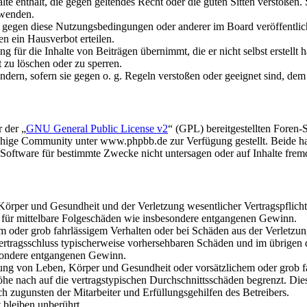
alte enthält, die gegen geltendes Recht oder die guten Sitten verstoßen.
rwenden.
n gegen diese Nutzungsbedingungen oder anderer im Board veröffentli
n ein Hausverbot erteilen.
 für die Inhalte von Beiträgen übernimmt, die er nicht selbst erstellt 
t zu löschen oder zu sperren.
ändern, sofern sie gegen o. g. Regeln verstoßen oder geeignet sind, de
 der „
GNU General Public License v2
“ (GPL) bereitgestellten Fore
hige Community unter www.phpbb.de zur Verfügung gestellt. Beide hab
oftware für bestimmte Zwecke nicht untersagen oder auf Inhalte frem
rper und Gesundheit und der Verletzung wesentlicher Vertragspflichten
ch für mittelbare Folgeschäden wie insbesondere entgangenen Gewinn.
em oder grob fahrlässigem Verhalten oder bei Schäden aus der Verletz
i Vertragsschluss typischerweise vorhersehbaren Schäden und im übrigen
besondere entgangenen Gewinn.
ng von Leben, Körper und Gesundheit oder vorsätzlichem oder grob fah
e nach auf die vertragstypischen Durchschnittsschäden begrenzt. Dies
h zugunsten der Mitarbeiter und Erfüllungsgehilfen des Betreibers.
bleiben unberührt.