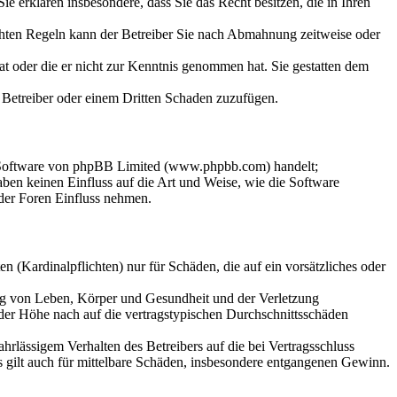
 Sie erklären insbesondere, dass Sie das Recht besitzen, die in Ihren
chten Regeln kann der Betreiber Sie nach Abmahnung zeitweise oder
hat oder die er nicht zur Kenntnis genommen hat. Sie gestatten dem
m Betreiber oder einem Dritten Schaden zuzufügen.
n-Software von phpBB Limited (www.phpbb.com) handelt;
en keinen Einfluss auf die Art und Weise, wie die Software
der Foren Einfluss nehmen.
 (Kardinalpflichten) nur für Schäden, die auf ein vorsätzliches oder
ung von Leben, Körper und Gesundheit und der Verletzung
 der Höhe nach auf die vertragstypischen Durchschnittsschäden
rlässigem Verhalten des Betreibers auf die bei Vertragsschluss
 gilt auch für mittelbare Schäden, insbesondere entgangenen Gewinn.