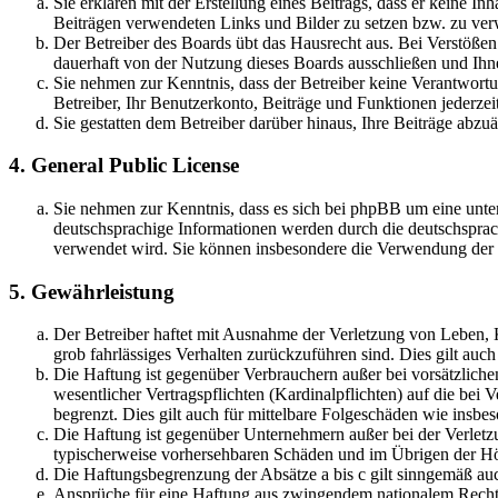
Sie erklären mit der Erstellung eines Beitrags, dass er keine Inh
Beiträgen verwendeten Links und Bilder zu setzen bzw. zu ve
Der Betreiber des Boards übt das Hausrecht aus. Bei Verstöße
dauerhaft von der Nutzung dieses Boards ausschließen und Ihne
Sie nehmen zur Kenntnis, dass der Betreiber keine Verantwortung
Betreiber, Ihr Benutzerkonto, Beiträge und Funktionen jederzei
Sie gestatten dem Betreiber darüber hinaus, Ihre Beiträge abzu
4. General Public License
Sie nehmen zur Kenntnis, dass es sich bei phpBB um eine unter
deutschsprachige Informationen werden durch die deutschsprac
verwendet wird. Sie können insbesondere die Verwendung der S
5. Gewährleistung
Der Betreiber haftet mit Ausnahme der Verletzung von Leben, Kö
grob fahrlässiges Verhalten zurückzuführen sind. Dies gilt au
Die Haftung ist gegenüber Verbrauchern außer bei vorsätzlich
wesentlicher Vertragspflichten (Kardinalpflichten) auf die be
begrenzt. Dies gilt auch für mittelbare Folgeschäden wie ins
Die Haftung ist gegenüber Unternehmern außer bei der Verletzu
typischerweise vorhersehbaren Schäden und im Übrigen der Höh
Die Haftungsbegrenzung der Absätze a bis c gilt sinngemäß auc
Ansprüche für eine Haftung aus zwingendem nationalem Recht 