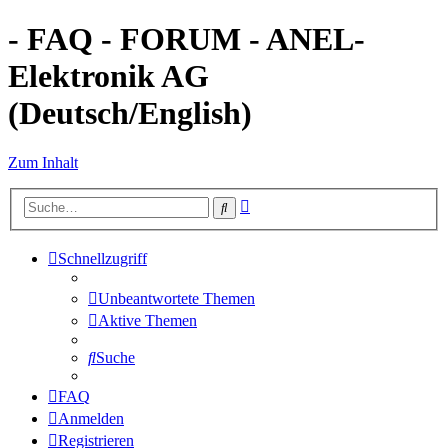
- FAQ - FORUM - ANEL-
Elektronik AG
(Deutsch/English)
Zum Inhalt
Erweiterte
Suche
Suche
Schnellzugriff
Unbeantwortete Themen
Aktive Themen
Suche
FAQ
Anmelden
Registrieren