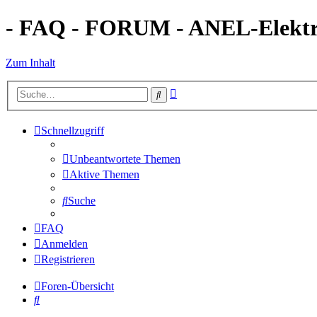
- FAQ - FORUM - ANEL-Elektro
Zum Inhalt
Erweiterte
Suche
Suche
Schnellzugriff
Unbeantwortete Themen
Aktive Themen
Suche
FAQ
Anmelden
Registrieren
Foren-Übersicht
Suche