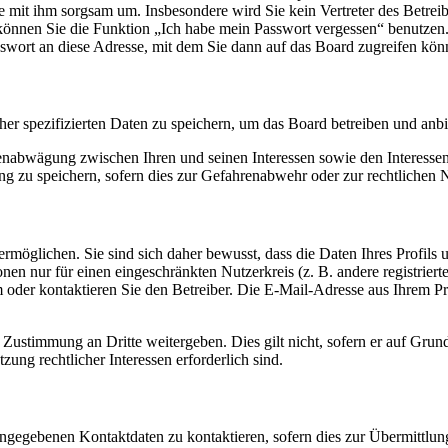
ie mit ihm sorgsam um. Insbesondere wird Sie kein Vertreter des Betrei
o können Sie die Funktion „Ich habe mein Passwort vergessen“ benutz
sswort an diese Adresse, mit dem Sie dann auf das Board zugreifen kön
her spezifizierten Daten zu speichern, um das Board betreiben und anb
ssenabwägung zwischen Ihren und seinen Interessen sowie den Interesse
 zu speichern, sofern dies zur Gefahrenabwehr oder zur rechtlichen N
möglichen. Sie sind sich daher bewusst, dass die Daten Ihres Profils un
nen nur für einen eingeschränkten Nutzerkreis (z. B. andere registrier
der kontaktieren Sie den Betreiber. Die E-Mail-Adresse aus Ihrem Prof
 Zustimmung an Dritte weitergeben. Dies gilt nicht, sofern er auf Grun
zung rechtlicher Interessen erforderlich sind.
angegebenen Kontaktdaten zu kontaktieren, sofern dies zur Übermittlung