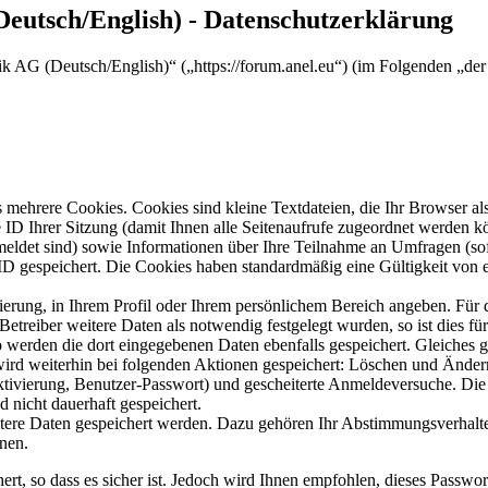
utsch/English) - Datenschutzerklärung
 AG (Deutsch/English)“ („https://forum.anel.eu“) (im Folgenden „der 
mehrere Cookies. Cookies sind kleine Textdateien, die Ihr Browser al
le ID Ihrer Sitzung (damit Ihnen alle Seitenaufrufe zugeordnet werden 
meldet sind) sowie Informationen über Ihre Teilnahme an Umfragen (sof
-ID gespeichert. Die Cookies haben standardmäßig eine Gültigkeit von e
rierung, in Ihrem Profil oder Ihrem persönlichem Bereich angeben. Für 
eiber weitere Daten als notwendig festgelegt wurden, so ist dies für 
so werden die dort eingegebenen Daten ebenfalls gespeichert. Gleiches g
 wird weiterhin bei folgenden Aktionen gespeichert: Löschen und Ände
ktivierung, Benutzer-Passwort) und gescheiterte Anmeldeversuche. D
d nicht dauerhaft gespeichert.
itere Daten gespeichert werden. Dazu gehören Ihr Abstimmungsverhalte
nen.
rt, so dass es sicher ist. Jedoch wird Ihnen empfohlen, dieses Passwo